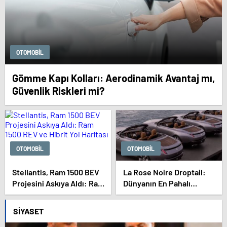
OTOMOBIL
Gömme Kapı Kolları: Aerodinamik Avantaj mı,
Güvenlik Riskleri mi?
OTOMOBIL
OTOMOBIL
Stellantis, Ram 1500 BEV
La Rose Noire Droptail:
Projesini Askıya Aldı: Ram
Dünyanın En Pahalı
1500 REV ve Hibrit Yol
Otomobili ve Yüksek
Haritası
Müzayedelerinin Üst Üste
SIYASET
Geldiği Anlar