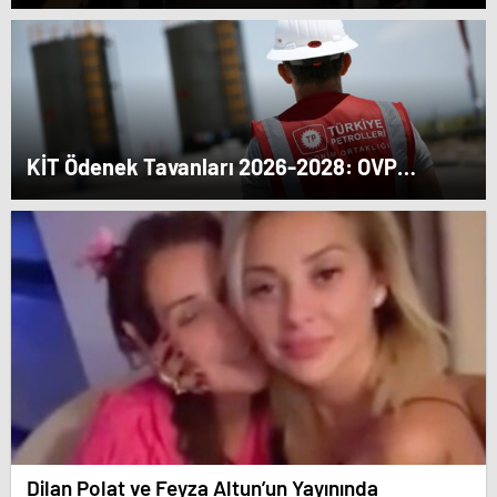
Yerleşim ve Silme İşlemleri Ayrıntılı Analiz
Edildi
KİT Ödenek Tavanları 2026-2028: OVP
Kapsamında Dağılım ve Kilit Ücretler
Dilan Polat ve Feyza Altun’un Yayınında