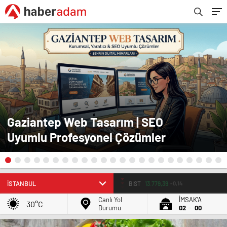
Gaziantep Web Tasarım | SEO
Uyumlu Profesyonel Çözümler
BIST
13.779,39
-0,14
Canlı Yol
İMSAK'A
30°C
Durumu
02
00