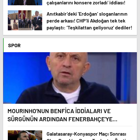
çalışanlarını konsere zorladı’ iddiası!
Anıtkabir’deki ‘Erdoğan’ sloganlarının
perde arkası! CHP’li Akdoğan tek tek
paylaştı: ‘Teşkilattan geliyoruz’ dediler!
SPOR
MOURINHO’NUN BENFİCA İDDİALARI VE
SÜRGÜNÜN ARDINDAN FENERBAHÇE’YE
DÖNÜŞÜNÜN GÖRÜŞLERİ
Galatasaray-Konyaspor Maçı Sonrası