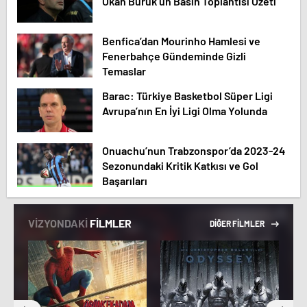
Okan Buruk’un Basın Toplantısı Özeti
Benfica’dan Mourinho Hamlesi ve
Fenerbahçe Gündeminde Gizli
Temaslar
Barac: Türkiye Basketbol Süper Ligi
Avrupa’nın En İyi Ligi Olma Yolunda
Onuachu’nun Trabzonspor’da 2023-24
Sezonundaki Kritik Katkısı ve Gol
Başarıları
VİZYONDAKİ
FİLMLER
DİĞER FİLMLER