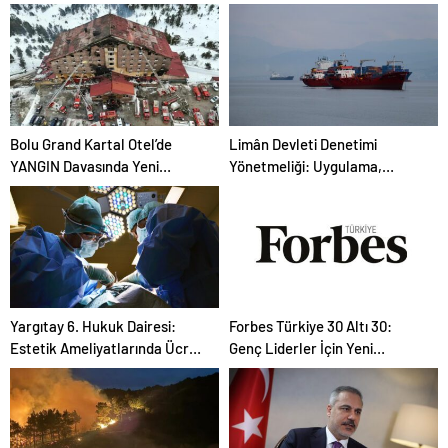
Kullanımı, Güven Oylaması ve
Programı ve Dağıtılan
Davetler
Mesajlar
Bolu Grand Kartal Otel’de
Limân Devleti Denetimi
YANGIN Davasında Yeni
Yönetmeliği: Uygulama,
Detaylar ve Duruşma
Görevler ve Yasaklar
Gelişmeleri
Yargıtay 6. Hukuk Dairesi:
Forbes Türkiye 30 Altı 30:
Estetik Ameliyatlarında Ücret
Genç Liderler İçin Yeni
İadesi ve Eser Sözleşmesi
Başvuru ve Ödül Töreni
Tartışması
Detayları