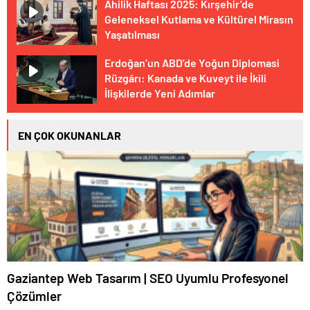
Ahilik Haftası 2025: Kırşehir’de
Geleneksel Kutlama ve Kültürel Mirasın
Yaşatılması
Erdoğan’un ABD’de Yoğun Diplomasi
Rüzgârı: Kanada ve Kuveyt ile İkili
İlişkilerde Yeni Adımlar
EN ÇOK OKUNANLAR
Gaziantep Web Tasarım | SEO Uyumlu Profesyonel
Çözümler