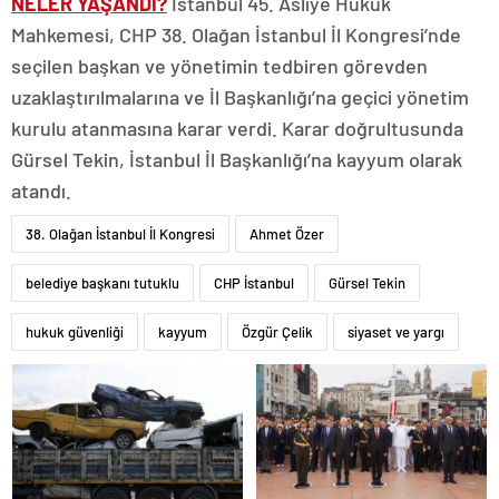
NELER YAŞANDI?
İstanbul 45. Asliye Hukuk
Mahkemesi, CHP 38. Olağan İstanbul İl Kongresi’nde
seçilen başkan ve yönetimin tedbiren görevden
uzaklaştırılmalarına ve İl Başkanlığı’na geçici yönetim
kurulu atanmasına karar verdi. Karar doğrultusunda
Gürsel Tekin, İstanbul İl Başkanlığı’na kayyum olarak
atandı.
38. Olağan İstanbul İl Kongresi
Ahmet Özer
belediye başkanı tutuklu
CHP İstanbul
Gürsel Tekin
hukuk güvenliği
kayyum
Özgür Çelik
siyaset ve yargı