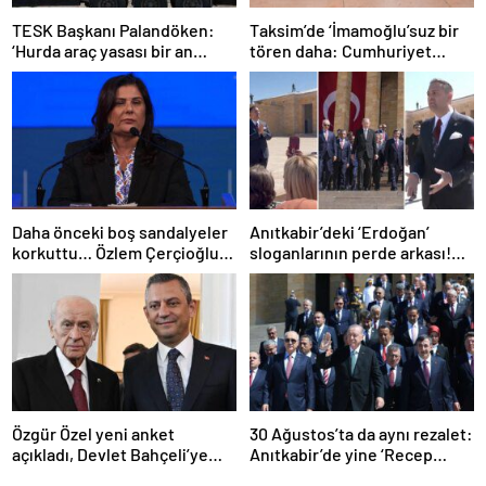
TESK Başkanı Palandöken:
Taksim’de ‘İmamoğlu’suz bir
‘Hurda araç yasası bir an
tören daha: Cumhuriyet
evvel gündeme gelmeli’
Anıtı’na çelenk bırakıldı
Daha önceki boş sandalyeler
Anıtkabir’deki ‘Erdoğan’
korkuttu… Özlem Çerçioğlu
sloganlarının perde arkası!
‘belediye çalışanlarını
CHP’li Akdoğan tek tek
konsere zorladı’ iddiası!
paylaştı: ‘Teşkilattan
geliyoruz’ dediler!
Özgür Özel yeni anket
30 Ağustos’ta da aynı rezalet:
açıkladı, Devlet Bahçeli’ye
Anıtkabir’de yine ‘Recep
mesaj verdi: ‘Biz demokrasi
Tayyip Erdoğan’ sloganları