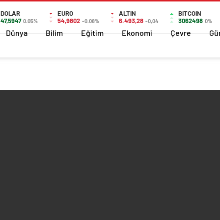
DOLAR
EURO
ALTIN
BITCOIN
47,5947
54,9802
6.493,28
3062498
0.05%
-0.08%
-0,04
0%
Dünya
Bilim
Eğitim
Ekonomi
Çevre
Gü