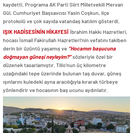
kaydetti. Programa AK Parti Siirt Milletvekili Mervan
Gül, Cumhuriyet Başsavcısı Yasin Coşkun, ilçe
protokolü ve çok sayıda vatandaş katılım gösterdi.
IŞIK HADİSESİNİN HİKAYESİ
İbrahim Hakkı Hazretleri,
hocası İsmail Fakirullah Hazretleri’nin vefatını takiben
derin bir üzüntü yaşamış ve
“Hocamın başucuna
doğmayan güneşi neyleyim?”
sözleriyle özel bir
düzenek tasarlamıştır. Tillo’nun üç kilometre
uzağındaki tepe üzerinde bulunan taş duvar, güneş
ışınlarını kuledeki ayna aracılığıyla kırarak türbeye
yönlendirir ve hocasının baş ucunu aydınlatır.