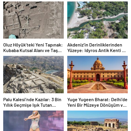
Oluz Höyük’teki Yeni Tapınak:
Akdeniz’in Derinliklerinden
Kubaba Kutsal Alanı ve Taş
Yüzeye: Idyros Antik Kenti ve
Analizleriyle Gün Yüzüne
Gece Müzeciliğiyle Kemer
Çıkıyor
Turizmi
Palu Kalesi’nde Kazılar: 3 Bin
Yuge Yugeen Bharat: Delhi’de
Yıllık Geçmişe Işık Tutan
Yeni Bir Müzeye Dönüşüm ve
Bulgular
Modern Ofisler