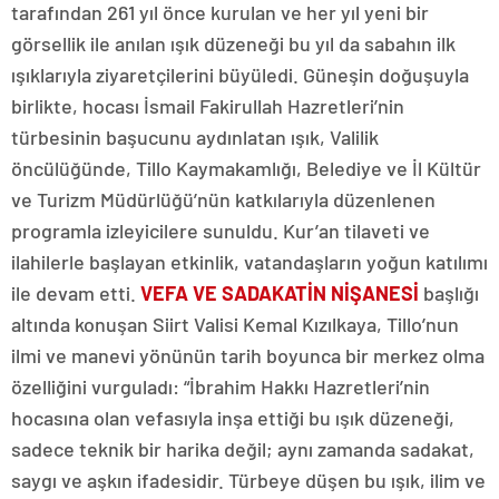
tarafından 261 yıl önce kurulan ve her yıl yeni bir
görsellik ile anılan ışık düzeneği bu yıl da sabahın ilk
ışıklarıyla ziyaretçilerini büyüledi. Güneşin doğuşuyla
birlikte, hocası İsmail Fakirullah Hazretleri’nin
türbesinin başucunu aydınlatan ışık, Valilik
öncülüğünde, Tillo Kaymakamlığı, Belediye ve İl Kültür
ve Turizm Müdürlüğü’nün katkılarıyla düzenlenen
programla izleyicilere sunuldu. Kur’an tilaveti ve
ilahilerle başlayan etkinlik, vatandaşların yoğun katılımı
ile devam etti.
VEFA VE SADAKATİN NİŞANESİ
başlığı
altında konuşan Siirt Valisi Kemal Kızılkaya, Tillo’nun
ilmi ve manevi yönünün tarih boyunca bir merkez olma
özelliğini vurguladı: “İbrahim Hakkı Hazretleri’nin
hocasına olan vefasıyla inşa ettiği bu ışık düzeneği,
sadece teknik bir harika değil; aynı zamanda sadakat,
saygı ve aşkın ifadesidir. Türbeye düşen bu ışık, ilim ve