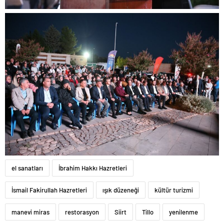
el sanatları
İbrahim Hakkı Hazretleri
İsmail Fakirullah Hazretleri
ışık düzeneği
kültür turizmi
manevi miras
restorasyon
Siirt
Tillo
yenilenme