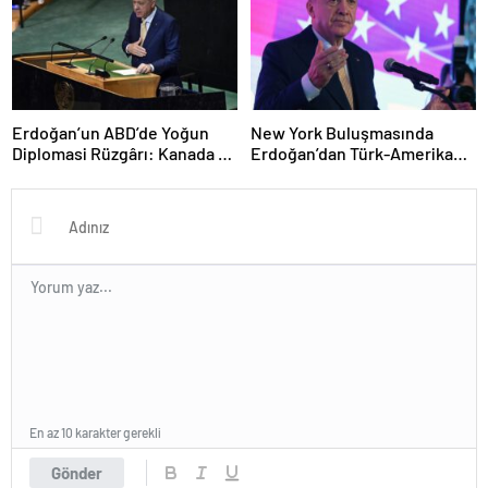
Erdoğan’un ABD’de Yoğun
New York Buluşmasında
Diplomasi Rüzgârı: Kanada ve
Erdoğan’dan Türk-Amerikan
Kuveyt ile İkili İlişkilerde Yeni
Dayanışması Vurgusu
Adımlar
En az 10 karakter gerekli
Gönder