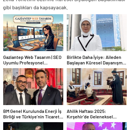
gibi başlıkları da kapsayacak.
Gaziantep Web Tasarım | SEO
Birlikte Daha İyiye: Aileden
Uyumlu Profesyonel
Başlayan Küresel Dayanışma
Çözümler
Yan Etkinliği (BM 80. Genel
Kurulu)
BM Genel Kurulunda Enerji İş
Ahilik Haftası 2025:
Birliği ve Türkiye’nin Ticaret
Kırşehir’de Geleneksel
Hedefleri: Bayraktar’ın
Kutlama ve Kültürel Mirasın
Açıklamaları
Yaşatılması