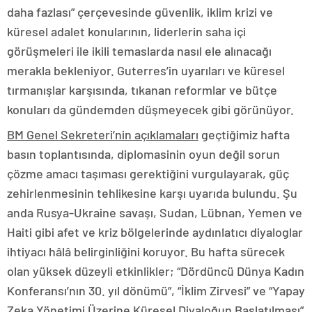
daha fazlası” çerçevesinde güvenlik, iklim krizi ve
küresel adalet konularının, liderlerin saha içi
görüşmeleri ile ikili temaslarda nasıl ele alınacağı
merakla bekleniyor. Guterres’in uyarıları ve küresel
tırmanışlar karşısında, tıkanan reformlar ve bütçe
konuları da gündemden düşmeyecek gibi görünüyor.
BM Genel Sekreteri’nin açıklamaları
geçtiğimiz hafta
basın toplantısında, diplomasinin oyun değil sorun
çözme amacı taşıması gerektiğini vurgulayarak, güç
zehirlenmesinin tehlikesine karşı uyarıda bulundu. Şu
anda Rusya-Ukraine savaşı, Sudan, Lübnan, Yemen ve
Haiti gibi afet ve kriz bölgelerinde aydınlatıcı diyaloglar
ihtiyacı hâlâ belirginliğini koruyor. Bu hafta sürecek
olan yüksek düzeyli etkinlikler; “Dördüncü Dünya Kadın
Konferansı’nın 30. yıl dönümü”, “İklim Zirvesi” ve “Yapay
Zeka Yönetimi Üzerine Küresel Diyaloğun Başlatılması”