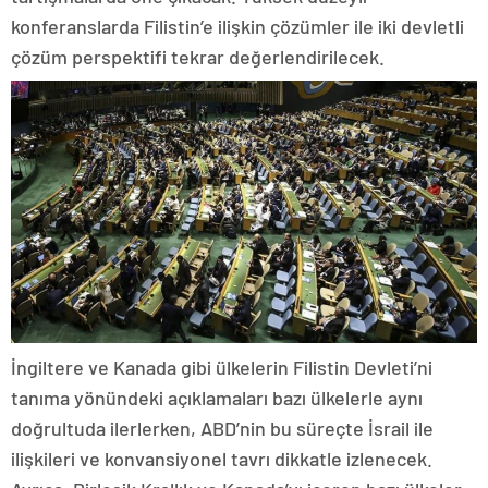
konferanslarda Filistin’e ilişkin çözümler ile iki devletli
çözüm perspektifi tekrar değerlendirilecek.
İngiltere ve Kanada gibi ülkelerin Filistin Devleti’ni
tanıma yönündeki açıklamaları bazı ülkelerle aynı
doğrultuda ilerlerken, ABD’nin bu süreçte İsrail ile
ilişkileri ve konvansiyonel tavrı dikkatle izlenecek.