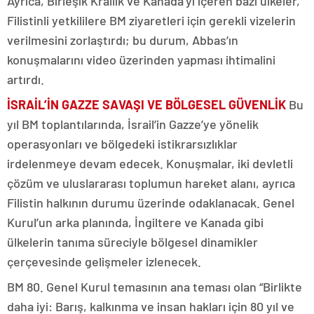
Ayrıca, Birleşik Krallık ve Kanada’yı içeren bazı ülkeler,
Filistinli yetkililere BM ziyaretleri için gerekli vizelerin
verilmesini zorlaştırdı; bu durum, Abbas’ın
konuşmalarını video üzerinden yapması ihtimalini
artırdı.
İSRAİL’İN GAZZE SAVAŞI VE BÖLGESEL GÜVENLİK
Bu
yıl BM toplantılarında, İsrail’in Gazze’ye yönelik
operasyonları ve bölgedeki istikrarsızlıklar
irdelenmeye devam edecek. Konuşmalar, iki devletli
çözüm ve uluslararası toplumun hareket alanı, ayrıca
Filistin halkının durumu üzerinde odaklanacak. Genel
Kurul’un arka planında, İngiltere ve Kanada gibi
ülkelerin tanıma süreciyle bölgesel dinamikler
çerçevesinde gelişmeler izlenecek.
BM 80. Genel Kurul temasının ana teması olan “Birlikte
daha iyi: Barış, kalkınma ve insan hakları için 80 yıl ve