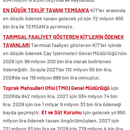
EN DÜŞÜK TEKLİF TAVANI TEMSAN’A
KİT’ler arasında
en düşük ödenek tavanı gelecek yıl için 72 milyon 655
bin lira ile TEMSAN’a ayrılmıştır.
TARIMSAL FAALİYET GÖSTEREN KİT’LERİN ÖDENEK
TAVANLARI
Tarımsal faaliyet gösteren KİT’ler içinde
en düşük ödenek Çay İşletmeleri Genel Müdürlüğü’nün
2026 için 99 milyon 200 bin lira olarak belirlenen
ödeneğidir. Sırayla 2027’de 110 milyon 50 bin lira,
2028’de ise 118 milyon 888 bin lira olmuştur.
Toprak Mahsulleri Ofisi (TMO) Genel Müdürlüğü
için
2026’da 842 milyon lira, 2027 için 934 milyon 74 bin
lira; 2028 için ise 1 milyar 9 milyon 33 bin lira ödeneği
kayda geçmiştir.
Et ve Süt Kurumu
için gelecek yıl 650
milyon lira ödenek tavanı öngörülmüşken, 2027 için
721 milyon 93 bin lira ve 2028 için 779 milyon 4 bin lira