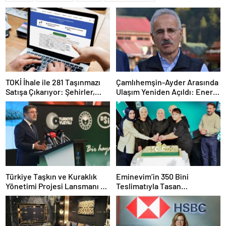
TOKİ İhale ile 281 Taşınmazı
Çamlıhemşin-Ayder Arasında
Satışa Çıkarıyor: Şehirler,
Ulaşım Yeniden Açıldı: Enerji
Şartlar ve Zamanlama
ve Tahliye Süreci Güncellendi
Türkiye Taşkın ve Kuraklık
Eminevim’in 350 Bini
Yönetimi Projesi Lansmanı ve
Teslimatıyla Tasan
Taşkın Uyarı Sistemleri
Taraftarında Yeni Bir Rekor
Genişlemesi
Kırılması