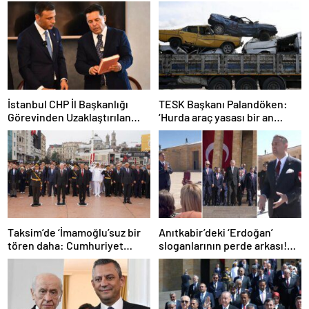
İstanbul CHP İl Başkanlığı
TESK Başkanı Palandöken:
Görevinden Uzaklaştırılan
‘Hurda araç yasası bir an
Özgür Çelik’e Destek ve
evvel gündeme gelmeli’
Gelişmeler
Taksim’de ‘İmamoğlu’suz bir
Anıtkabir’deki ‘Erdoğan’
tören daha: Cumhuriyet
sloganlarının perde arkası!
Anıtı’na çelenk bırakıldı
CHP’li Akdoğan tek tek
paylaştı: ‘Teşkilattan
geliyoruz’ dediler!