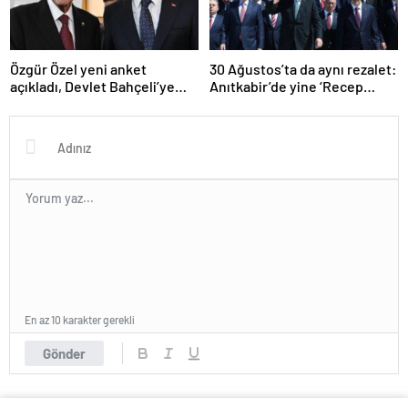
Özgür Özel yeni anket
30 Ağustos’ta da aynı rezalet:
açıkladı, Devlet Bahçeli’ye
Anıtkabir’de yine ‘Recep
mesaj verdi: ‘Biz demokrasi
Tayyip Erdoğan’ sloganları
yolunda herkesle yürürüz’
yükseldi!
En az 10 karakter gerekli
Gönder