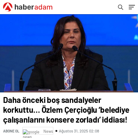
iddiası!
Daha önceki boş sandalyeler
korkuttu… Özlem Çerçioğlu ‘belediye
çalışanlarını konsere zorladı’ iddiası!
Ağustos 31, 2025 02:08
ABONE OL
News