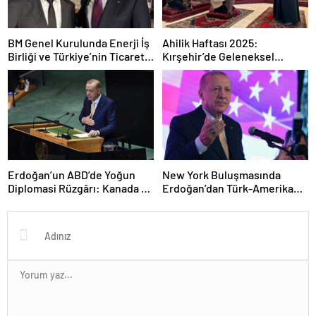
BM Genel Kurulunda Enerji İş
Ahilik Haftası 2025:
Birliği ve Türkiye’nin Ticaret
Kırşehir’de Geleneksel
Hedefleri: Bayraktar’ın
Kutlama ve Kültürel Mirasın
Açıklamaları
Yaşatılması
Erdoğan’un ABD’de Yoğun
New York Buluşmasında
Diplomasi Rüzgârı: Kanada ve
Erdoğan’dan Türk-Amerikan
Kuveyt ile İkili İlişkilerde Yeni
Dayanışması Vurgusu
Adımlar