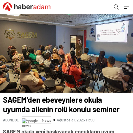
SAGEM’den ebeveynlere okula
uyumda ailenin rolü konulu seminer
Ağustos 31, 2025 11:50
ABONE OL
News
SAGEM okula yeni başlayacak çocukların uyum