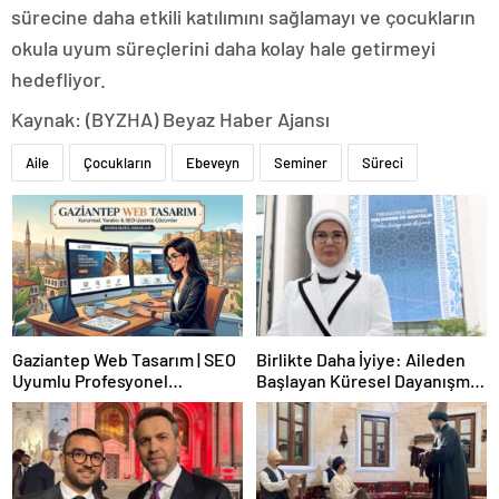
sürecine daha etkili katılımını sağlamayı ve çocukların
okula uyum süreçlerini daha kolay hale getirmeyi
hedefliyor.
Kaynak: (BYZHA) Beyaz Haber Ajansı
Aile
Çocukların
Ebeveyn
Seminer
Süreci
Gaziantep Web Tasarım | SEO
Birlikte Daha İyiye: Aileden
Uyumlu Profesyonel
Başlayan Küresel Dayanışma
Çözümler
Yan Etkinliği (BM 80. Genel
Kurulu)