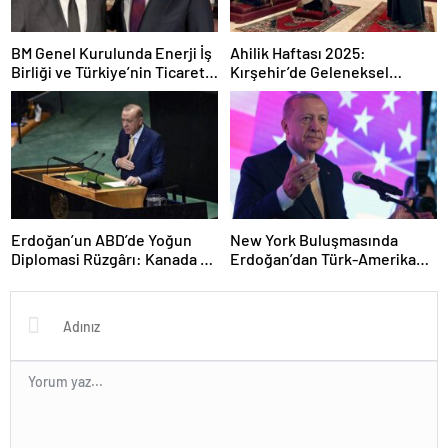
BM Genel Kurulunda Enerji İş
Ahilik Haftası 2025:
Birliği ve Türkiye’nin Ticaret
Kırşehir’de Geleneksel
Hedefleri: Bayraktar’ın
Kutlama ve Kültürel Mirasın
Açıklamaları
Yaşatılması
Erdoğan’un ABD’de Yoğun
New York Buluşmasında
Diplomasi Rüzgârı: Kanada ve
Erdoğan’dan Türk-Amerikan
Kuveyt ile İkili İlişkilerde Yeni
Dayanışması Vurgusu
Adımlar