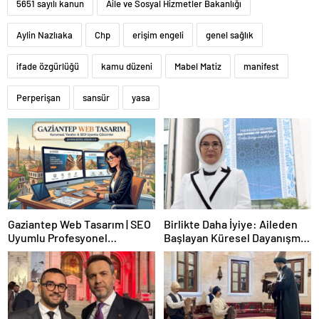
5651 sayılı kanun
Aile ve Sosyal Hizmetler Bakanlığı
Aylin Nazlıaka
Chp
erişim engeli
genel sağlık
ifade özgürlüğü
kamu düzeni
Mabel Matiz
manifest
Perperişan
sansür
yasa
Gaziantep Web Tasarım | SEO
Birlikte Daha İyiye: Aileden
Uyumlu Profesyonel
Başlayan Küresel Dayanışma
Çözümler
Yan Etkinliği (BM 80. Genel
Kurulu)