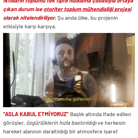
İktidarın toplumu tek tipte hizalama çabasıyla ortaya
çıkan durum ise
otoriter toplum mühendisliği projesi
olarak nitelendiriliyor.
Şu anda ülke, bu projenin
etkisiyle karşı karşıya.
“ASLA KABUL ETMİYORUZ”
Başlık altında ifade edilen
görüşler,
özgürlüklerin hızla bastırıldığı
ve herkesin
hareket alanının daraltıldığı bir atmosfere işaret