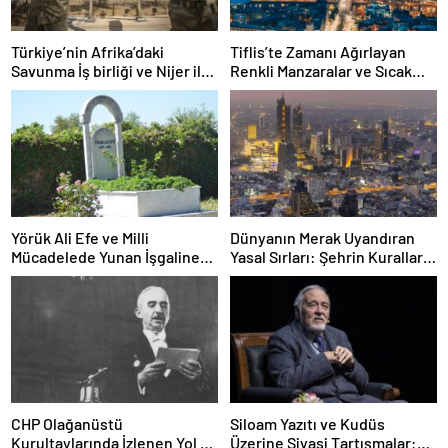
Türkiye’nin Afrika’daki
Tiflis’te Zamanı Ağırlayan
Savunma İş birliği ve Nijer ile
Renkli Manzaralar ve Sıcak
Yeni Adımları
Lezzetler: Narikala’dan Dry
Bridge Pazarı’na
Yörük Ali Efe ve Milli
Dünyanın Merak Uyandıran
Mücadelede Yunan İşgaline
Yasal Sırları: Şehrin Kuralları
Karşı Direnişin İlk Sembolü
ve Şaşırtıcı Engeller
CHP Olağanüstü
Siloam Yazıtı ve Kudüs
Kurultaylarında İzlenen Yol ve
Üzerine Siyasi Tartışmalar: