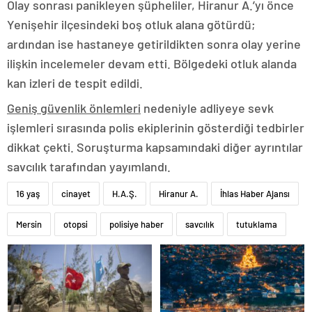
Olay sonrası panikleyen şüpheliler, Hiranur A.’yı önce
Yenişehir ilçesindeki boş otluk alana götürdü;
ardından ise hastaneye getirildikten sonra olay yerine
ilişkin incelemeler devam etti. Bölgedeki otluk alanda
kan izleri de tespit edildi.
Geniş güvenlik önlemleri
nedeniyle adliyeye sevk
işlemleri sırasında polis ekiplerinin gösterdiği tedbirler
dikkat çekti. Soruşturma kapsamındaki diğer ayrıntılar
savcılık tarafından yayımlandı.
16 yaş
cinayet
H.A.Ş.
Hiranur A.
İhlas Haber Ajansı
Mersin
otopsi
polisiye haber
savcılık
tutuklama