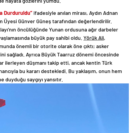
de hayata gözlerini yumdu.
la Durduruldu”
ifadesiyle anılan mirası, Aydın Adnan
 Üyesi Günver Güneş tarafından değerlendirilir.
 Alayı’nın öncülüğünde Yunan ordusuna ağır darbeler
avaşlamasında büyük pay sahibi oldu.
Yörük Ali
,
munda önemli bir otorite olarak öne çıktı; asker
iğini sağladı. Ayrıca Büyük Taarruz dönemi öncesinde
dar ilerleyen düşmanı takip etti, ancak kentin Türk
inancıyla bu kararı destekledi. Bu yaklaşım, onun hem
ne duyduğu saygıyı yansıtır.