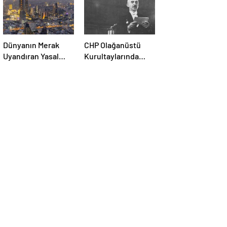
Dünyanın Merak
CHP Olağanüstü
Uyandıran Yasal
Kurultaylarında
Sırları: Şehrin
İzlenen Yol ve İsmet
Kuralları ve Şaşırtıcı
İnönü’nün Tek
Engeller
Adaylığı