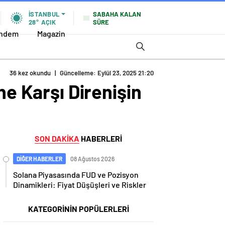
SABAHA KALAN
İSTANBUL
SÜRE
28°
AÇIK
ndem
Magazin
36 kez okundu
|
Güncelleme: Eylül 23, 2025 21:20
ne Karşı Direnişin
SON DAKİKA
HABERLERİ
DİĞER HABERLER
08 Ağustos 2026
Solana Piyasasında FUD ve Pozisyon
Dinamikleri: Fiyat Düşüşleri ve Riskler
KATEGORİNİN POPÜLERLERİ