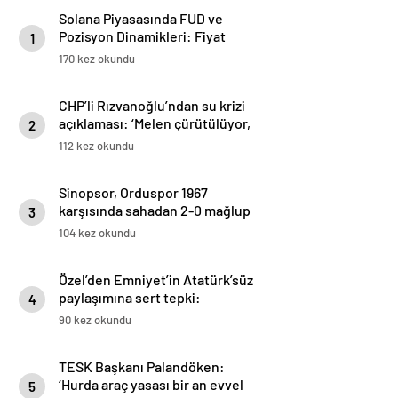
Solana Piyasasında FUD ve
Pozisyon Dinamikleri: Fiyat
1
Düşüşleri ve Riskler
170 kez okundu
CHP’li Rızvanoğlu’ndan su krizi
açıklaması: ‘Melen çürütülüyor,
2
Sazlıdere feda ediliyor’
112 kez okundu
Sinopsor, Orduspor 1967
karşısında sahadan 2-0 mağlup
3
ayrıldı: Detaylar ve hakem
104 kez okundu
notları
Özel’den Emniyet’in Atatürk’süz
paylaşımına sert tepki:
4
‘Fotoğraftan Atatürk’ü silenleri
90 kez okundu
millet kalbinden silmiştir’
TESK Başkanı Palandöken:
‘Hurda araç yasası bir an evvel
5