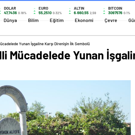
DOLAR
EURO
ALTIN
BITCOIN
47,7436
55,2510
6.660,55
3097576
0.18%
0.32%
2,59
0.1%
Dünya
Bilim
Eğitim
Ekonomi
Çevre
Gü
 Mücadelede Yunan İşgaline Karşı Direnişin İlk Sembolü
illi Mücadelede Yunan İşgali