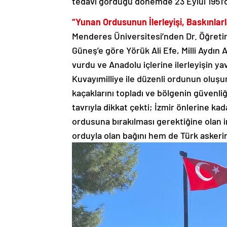
tedavi gördüğü dönemde 23 Eylül 1951’
“Yunan Ordusunun İlerleyişi, Baskınlar
Menderes Üniversitesi’nden Dr. Öğretim
Güneş’e göre Yörük Ali Efe, Milli Aydın
vurdu ve Anadolu içlerine ilerleyişin y
Kuvayımilliye ile düzenli ordunun oluşu
kaçaklarını topladı ve bölgenin güvenl
tavrıyla dikkat çekti; İzmir önlerine ka
ordusuna bırakılması gerektiğine olan 
orduyla olan bağını hem de Türk askeri