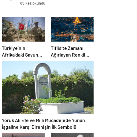
gündeme gelmeli’
89 kez okundu
Türkiye’nin
Tiflis’te Zamanı
Afrika’daki Savunma
Ağırlayan Renkli
İş birliği ve Nijer ile
Manzaralar ve Sıcak
Yeni Adımları
Lezzetler:
Narikala’dan Dry
Bridge Pazarı’na
Yörük Ali Efe ve Milli Mücadelede Yunan
İşgaline Karşı Direnişin İlk Sembolü