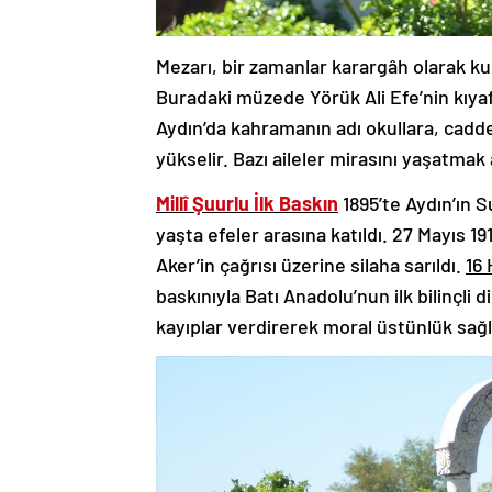
Mezarı, bir zamanlar karargâh olarak kul
Buradaki müzede Yörük Ali Efe’nin kıyafe
Aydın’da kahramanın adı okullara, cadd
yükselir. Bazı aileler mirasını yaşatmak 
Millî Şuurlu İlk Baskın
1895’te Aydın’ın S
yaşta efeler arasına katıldı. 27 Mayıs 1
Aker’in çağrısı üzerine silaha sarıldı.
16 
baskınıyla Batı Anadolu’nun ilk bilinçli
kayıplar verdirerek moral üstünlük sağl