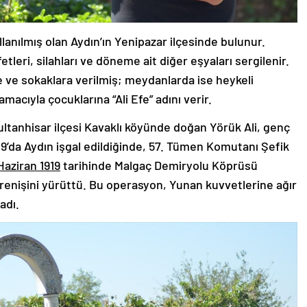
lanılmış olan Aydın’ın Yenipazar ilçesinde bulunur.
tleri, silahları ve döneme ait diğer eşyaları sergilenir.
e ve sokaklara verilmiş; meydanlarda ise heykeli
amacıyla çocuklarına “Ali Efe” adını verir.
ultanhisar ilçesi Kavaklı köyünde doğan Yörük Ali, genç
919’da Aydın işgal edildiğinde, 57. Tümen Komutanı Şefik
Haziran 1919
tarihinde Malgaç Demiryolu Köprüsü
 direnişini yürüttü. Bu operasyon, Yunan kuvvetlerine ağır
adı.