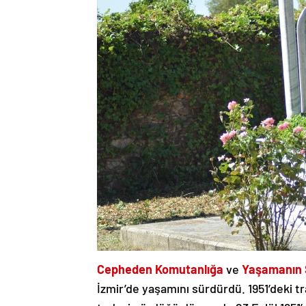
Cepheden Komutanlığa
ve
Yaşamanın S
İzmir’de yaşamını sürdürdü. 1951’deki t