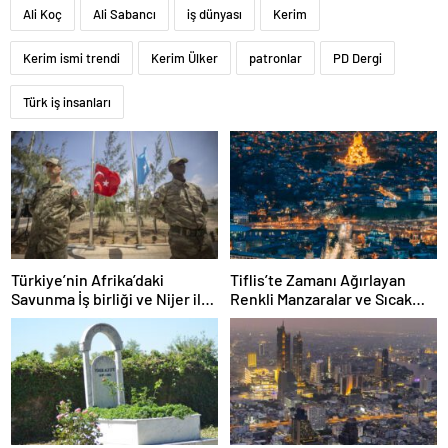
Ali Koç
Ali Sabancı
iş dünyası
Kerim
Kerim ismi trendi
Kerim Ülker
patronlar
PD Dergi
Türk iş insanları
Türkiye’nin Afrika’daki
Tiflis’te Zamanı Ağırlayan
Savunma İş birliği ve Nijer ile
Renkli Manzaralar ve Sıcak
Yeni Adımları
Lezzetler: Narikala’dan Dry
Bridge Pazarı’na