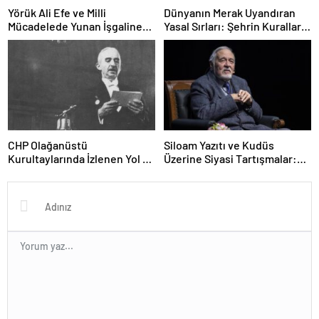
Yörük Ali Efe ve Milli
Dünyanın Merak Uyandıran
Mücadelede Yunan İşgaline
Yasal Sırları: Şehrin Kuralları
Karşı Direnişin İlk Sembolü
ve Şaşırtıcı Engeller
CHP Olağanüstü
Siloam Yazıtı ve Kudüs
Kurultaylarında İzlenen Yol ve
Üzerine Siyasi Tartışmalar:
İsmet İnönü’nün Tek Adaylığı
Netanyahu’nun İddiaları
Türkiye ve Dünya
Kamuoyunda