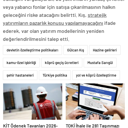
veya yabancı fonlar için satışa çıkarılmasının halkın
geleceğini riske atacağını belirtti. Kış,
stratejik
yatırımların pazarlık konusu yapılamayacağını
ifade
ederek, var olan yatırım modellerinin yeniden
değerlendirilmesini talep etti.
devletin özelleştirme politikaları
Gülcan Kış
Hazine gelirleri
kamu-özel işbirliği
köprü geçiş ücretleri
Mustafa Sarıgül
şehir hastaneleri
Türkiye politika
yol ve köprü özelleştirme
KİT Ödenek Tavanları 2026-
TOKİ İhale ile 281 Taşınmazı