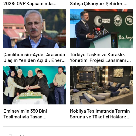
2028: OVP Kapsamında
Satışa Çıkarıyor: Şehirler,
Dağılım ve Kilit Ücretler
Şartlar ve Zamanlama
Çamlıhemşin-Ayder Arasında
Türkiye Taşkın ve Kuraklık
Ulaşım Yeniden Açıldı: Enerji
Yönetimi Projesi Lansmanı ve
ve Tahliye Süreci Güncellendi
Taşkın Uyarı Sistemleri
Genişlemesi
Eminevim’in 350 Bini
Mobilya Teslimatında Termin
Teslimatıyla Tasan
Sorunu ve Tüketici Hakları:
Taraftarında Yeni Bir Rekor
Gecikmelerde Neler Yapmalı?
Kırılması