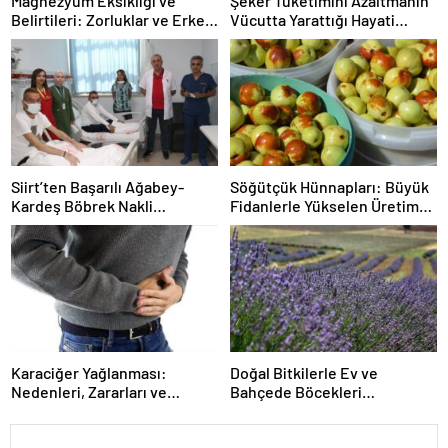
Magnezyum Eksikliği ve
Şeker Tüketimini Azaltmanın
Belirtileri: Zorluklar ve Erken
Vücutta Yarattığı Hayati
Uyarılar
Dönüşümler
Siirt’ten Başarılı Ağabey-
Söğütçük Hünnapları: Büyük
Kardeş Böbrek Nakli
Fidanlerle Yükselen Üretim
Hikayesi: Tereddütsüz
ve Doğal Yöntemler
Fedakarlık ve Umut
Karaciğer Yağlanması:
Doğal Bitkilerle Ev ve
Nedenleri, Zararları ve
Bahçede Böcekleri
Önleyici Yaşam Tarzı
Uzaklaştıran Pratik Yöntemler
Tavsiyeleri