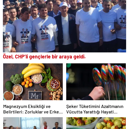
Özel, CHP’li gençlerle bir araya geldi.
Magnezyum Eksikliği ve
Şeker Tüketimini Azaltmanın
Belirtileri: Zorluklar ve Erken
Vücutta Yarattığı Hayati
Uyarılar
Dönüşümler