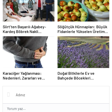
Siirt’ten Başarılı Ağabey-
Söğütçük Hünnapları: Büyük
Kardeş Böbrek Nakli
Fidanlerle Yükselen Üretim
Hikayesi: Tereddütsüz
ve Doğal Yöntemler
Fedakarlık ve Umut
Karaciğer Yağlanması:
Doğal Bitkilerle Ev ve
Nedenleri, Zararları ve
Bahçede Böcekleri
Önleyici Yaşam Tarzı
Uzaklaştıran Pratik Yöntemler
Tavsiyeleri