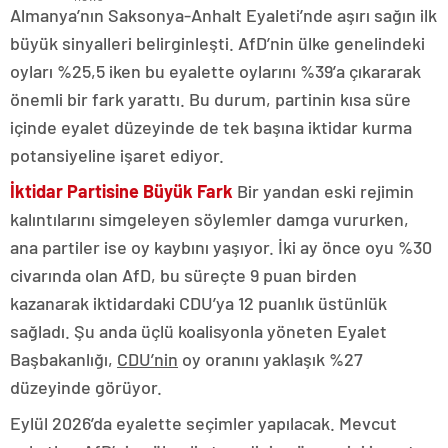
Almanya’nın Saksonya-Anhalt Eyaleti’nde aşırı sağın ilk
büyük sinyalleri belirginleşti. AfD’nin ülke genelindeki
oyları %25,5 iken bu eyalette oylarını %39’a çıkararak
önemli bir fark yarattı. Bu durum, partinin kısa süre
içinde eyalet düzeyinde de tek başına iktidar kurma
potansiyeline işaret ediyor.
İktidar Partisine Büyük Fark
Bir yandan eski rejimin
kalıntılarını simgeleyen söylemler damga vururken,
ana partiler ise oy kaybını yaşıyor. İki ay önce oyu %30
civarında olan AfD, bu süreçte 9 puan birden
kazanarak iktidardaki CDU’ya 12 puanlık üstünlük
sağladı. Şu anda üçlü koalisyonla yöneten Eyalet
Başbakanlığı,
CDU’nin
oy oranını yaklaşık %27
düzeyinde görüyor.
Eylül 2026’da eyalette seçimler yapılacak. Mevcut