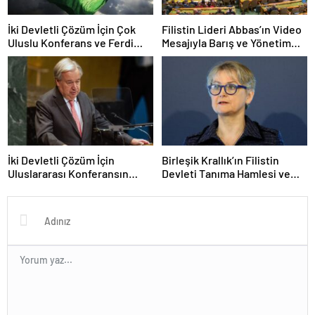
İki Devletli Çözüm İçin Çok
Filistin Lideri Abbas’ın Video
Uluslu Konferans ve Ferdi
Mesajıyla Barış ve Yönetim
Tanıma Kararları
Reformları Vurgusu
İki Devletli Çözüm İçin
Birleşik Krallık’ın Filistin
Uluslararası Konferansın
Devleti Tanıma Hamlesi ve
Ardından Guterres’in
Bölgesel Tepkiler
Değerlendirmeleri