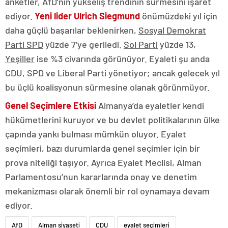
anketler, AfD’nin yükseliş trendinin sürmesini işaret
ediyor.
Yeni lider Ulrich Siegmund
önümüzdeki yıl için
daha güçlü başarılar beklenirken,
Sosyal Demokrat
Parti SPD
yüzde 7’ye geriledi.
Sol Parti
yüzde 13,
Yeşiller
ise %3 civarında görünüyor. Eyaleti şu anda
CDU, SPD ve Liberal Parti yönetiyor; ancak gelecek yıl
bu üçlü koalisyonun sürmesine olanak görünmüyor.
Genel Seçimlere Etkisi
Almanya’da eyaletler kendi
hükümetlerini kuruyor ve bu devlet politikalarının ülke
çapında yankı bulması mümkün oluyor. Eyalet
seçimleri, bazı durumlarda genel seçimler için bir
prova niteliği taşıyor. Ayrıca Eyalet Meclisi, Alman
Parlamentosu’nun kararlarında onay ve denetim
mekanizması olarak önemli bir rol oynamaya devam
ediyor.
AfD
Alman siyaseti
CDU
eyalet seçimleri