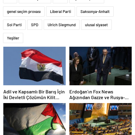
genel seçim provası
Liberal Parti
Saksonya-Anhalt
Sol Parti
SPD
Ulrich Siegmund
ulusal siyaset
Yeşiller
Adil ve Kapsamlı Bir Barış İçin
Erdoğan’ın Fox News
İki Devletli Çözümün Kilit
Ağızından Gazze ve Rusya-
Rolü
Ukraine Politikalarına Yeni
Perspektifler