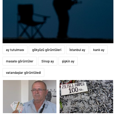
ay tutulması
gökyüzü görüntüleri
İstanbul ay
kanlı ay
masalsı görüntüler
Sinop ay
şişkin ay
vatandaşlar görüntüledi