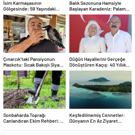
İsim Karmaşasının
Balık Sezonuna Hamsiyle
Gölgesinde: 59 Yaşındaki
Başlayan Karadeniz: Palamut
Ersin Akbaş’ın Emeklilik
Sessiz, Hamsi Çok
Arayışı
Çınarcık’taki Pansiyonun
Düğün Hayallerini Gerçeğe
Maskotu: Sıcak Bakışlı Siyah
Dönüştüren Kaçış: 40 Yıllık
ve Salgın Neşe
Gelinlik Özlemi
Sonbaharda Toprağı
Keşfedilmemiş Cennetler:
Canlandıran Ekim Rehberi:
Dünyanın En Az Ziyaret
Turp, Kış maydanozu ve
Edilen Ülkeleri
Bahçe Giderimi