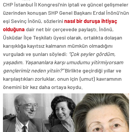
CHP İstanbul İl Kongresi’nin iptali ve güncel gelişmeler
üzerinden konuşan SHP Genel Başkanı Erdal İnönü’nün
eşi Sevinç İnönü, sözlerini
nasıl bir duruşa ihtiyaç
olduğuna
dair net bir çerçevede paylaştı. İnönü,
Üsküdar İlçe Teşkilatı üyesi olarak, ortalıkta dolaşan
karışıklığa kayıtsız kalmanın mümkün olmadığını
vurguladı ve şunları söyledi:
“Çok şeyler gördüm,
yaşadım. Yaşananlara karşı umudumu yitirmiyorsam
gençlerimiz neden yitsin?”
Birlikte geçirdiği yıllar ve
karşılaştıkları zorluklar, onun için {umut} kavramının
önemini bir kez daha ortaya koydu.