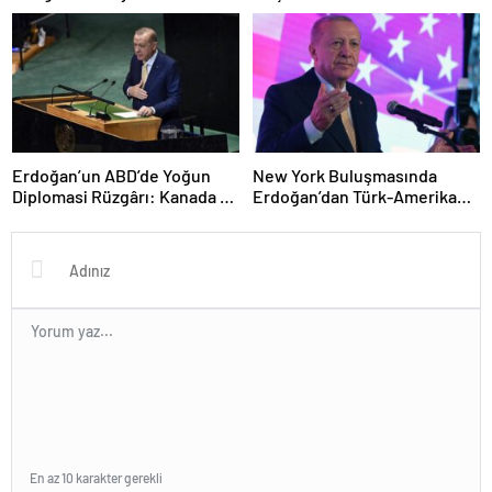
Hedefleri: Bayraktar’ın
Kutlama ve Kültürel Mirasın
Açıklamaları
Yaşatılması
Erdoğan’un ABD’de Yoğun
New York Buluşmasında
Diplomasi Rüzgârı: Kanada ve
Erdoğan’dan Türk-Amerikan
Kuveyt ile İkili İlişkilerde Yeni
Dayanışması Vurgusu
Adımlar
En az 10 karakter gerekli