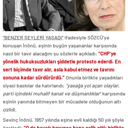
“BENZER ŞEYLERİ YAŞADI”
ifadesiyle SÖZCÜ’ye
konuşan İnönü, eşinin bugün yaşananlar karşısında
nasıl bir tavır alacağını şu sözlerle açıkladı:
“CHP’ye
yönelik hukuksuzlukları şiddetle protesto ederdi. En
sert biçimde tavır alır, asla kabul etmez ve tavrını
sonuna kadar sürdürürdü.”
Onunla birlikte yaşadıkları
siyasi baskılar da hatırlandı;
“yasağa yol açan olaylar,
parti içindeki muhalif kanat ve düşmanlıklar
” karşısında
eşinin yanında bitmeyen bir mücadele olduğunun altı
çizildi.
Sevinç İnönü, 1957 yılında eşine evli kaldığı 50 yılı şöyle
özetledi:
“O da hayatı boyunca bana eşlik etti; birlikte