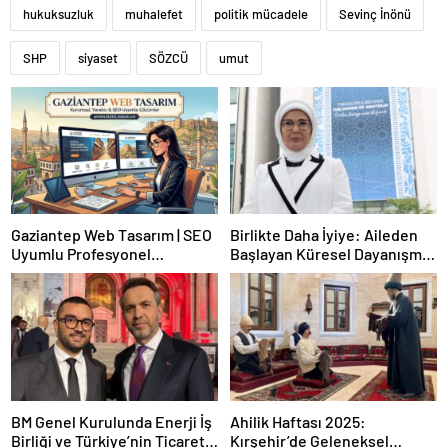
hukuksuzluk
muhalefet
politik mücadele
Sevinç İnönü
SHP
siyaset
SÖZCÜ
umut
Gaziantep Web Tasarım | SEO
Birlikte Daha İyiye: Aileden
Uyumlu Profesyonel
Başlayan Küresel Dayanışma
Çözümler
Yan Etkinliği (BM 80. Genel
Kurulu)
BM Genel Kurulunda Enerji İş
Ahilik Haftası 2025:
Birliği ve Türkiye’nin Ticaret
Kırşehir’de Geleneksel