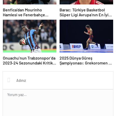
Benfica’dan Mourinho
Barac: Türkiye Basketbol
Hamlesi ve Fenerbahçe
Süper Ligi Avrupa’nın En İyi
Gündeminde Gizli Temaslar
Ligi Olma Yolunda
Onuachu’nun Trabzonspor’da
2025 Dünya Güreş
2023-24 Sezonundaki Kritik
Şampiyonası: Grekoromen ve
Katkısı ve Gol Başarıları
Serbest Stil Şampiyonlarıyla
Güzergahı Şekillenen Zirve
Anı