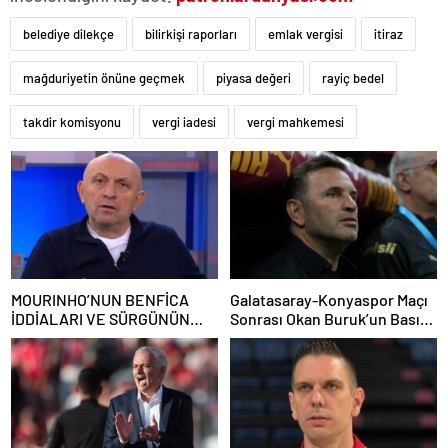
belediye dilekçe
bilirkişi raporları
emlak vergisi
itiraz
mağduriyetin önüne geçmek
piyasa değeri
rayiç bedel
takdir komisyonu
vergi iadesi
vergi mahkemesi
MOURINHO’NUN BENFİCA
Galatasaray-Konyaspor Maçı
İDDİALARI VE SÜRGÜNÜN
Sonrası Okan Buruk’un Basın
ARDINDAN FENERBAHÇE’YE
Toplantısı Özeti
DÖNÜŞÜNÜN GÖRÜŞLERİ