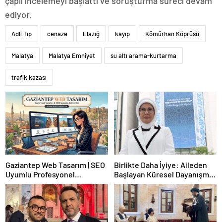
çaplı incelemeyi başlattı ve soruşturma süreci devam
ediyor.
Adli Tıp
cenaze
Elazığ
kayıp
Kömürhan Köprüsü
Malatya
Malatya Emniyet
su altı arama-kurtarma
trafik kazası
Gaziantep Web Tasarım | SEO
Birlikte Daha İyiye: Aileden
Uyumlu Profesyonel
Başlayan Küresel Dayanışma
Çözümler
Yan Etkinliği (BM 80. Genel
Kurulu)