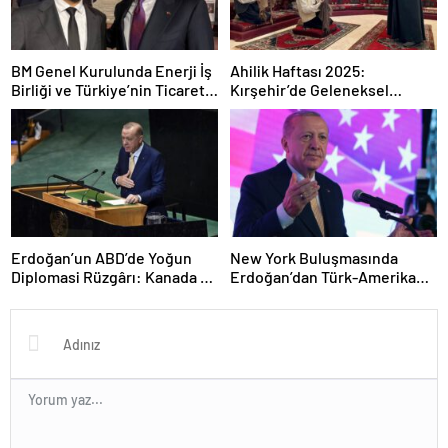
BM Genel Kurulunda Enerji İş
Ahilik Haftası 2025:
Birliği ve Türkiye’nin Ticaret
Kırşehir’de Geleneksel
Hedefleri: Bayraktar’ın
Kutlama ve Kültürel Mirasın
Açıklamaları
Yaşatılması
Erdoğan’un ABD’de Yoğun
New York Buluşmasında
Diplomasi Rüzgârı: Kanada ve
Erdoğan’dan Türk-Amerikan
Kuveyt ile İkili İlişkilerde Yeni
Dayanışması Vurgusu
Adımlar