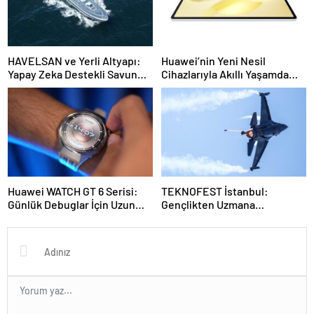
HAVELSAN ve Yerli Altyapı:
Huawei’nin Yeni Nesil
Yapay Zeka Destekli Savunma
Cihazlarıyla Akıllı Yaşamda
Teknolojileriyle Türkiye’nin
Zirve: Watch GT 6 Serisi,
Dijital Dönüşümü
MatePad 12X 2025 ve
FreeBuds 7i
Huawei WATCH GT 6 Serisi:
TEKNOFEST İstanbul:
Günlük Debuglar İçin Uzun
Gençlikten Uzmana
Ömürlü ve Çok Yönlü Akıllı
Genişleyen, Ulaşılabilir
Saatler
Teknoloji Şenliği