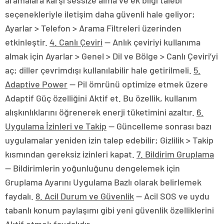
aramalara karşı sessize alma ve ek bilgi talebi
seçenekleriyle iletişim daha güvenli hale geliyor;
Ayarlar > Telefon > Arama Filtreleri üzerinden
etkinleştir.
4. Canlı Çeviri
— Anlık çeviriyi kullanıma
almak için Ayarlar > Genel > Dil ve Bölge > Canlı Çeviri’yi
aç; diller çevrimdışı kullanılabilir hale getirilmeli.
5.
Adaptive Power
— Pil ömrünü optimize etmek üzere
Adaptif Güç özelliğini Aktif et. Bu özellik, kullanım
alışkınlıklarını öğrenerek enerji tüketimini azaltır.
6.
Uygulama İzinleri ve Takip
— Güncelleme sonrası bazı
uygulamalar yeniden izin talep edebilir; Gizlilik > Takip
kısmından gereksiz izinleri kapat.
7. Bildirim Gruplama
— Bildirimlerin yoğunluğunu dengelemek için
Gruplama Ayarını Uygulama Bazlı olarak belirlemek
faydalı.
8. Acil Durum ve Güvenlik
— Acil SOS ve uydu
tabanlı konum paylaşımı gibi yeni güvenlik özelliklerini