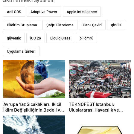
Aktif etmek faydalıdır.
Acil SOS
Adaptive Power
Apple Intelligence
Bildirim Gruplama
Çağrı Filtreleme
Canlı Çeviri
gizlilik
güvenlik
iOS 26
Liquid Glass
pil ömrü
Uygulama İzinleri
Avrupa Yaz Sıcaklıkları: Ikicil
TEKNOFEST İstanbul:
İklim Değişikliğinin Bedeli ve
Uluslararası Havacılık ve
Ölümlerin Dağılımı
Teknoloji Festivali 2024 / Çok
Katmanlı Etkinlikler ve
Önemli İstatistikler