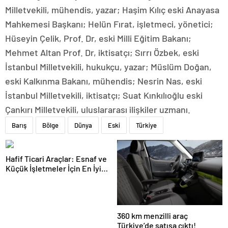
Milletvekili, mühendis, yazar; Haşim Kılıç eski Anayasa
Mahkemesi Başkanı; Helün Fırat, işletmeci, yönetici;
Hüseyin Çelik, Prof. Dr, eski Milli Eğitim Bakanı;
Mehmet Altan Prof. Dr, iktisatçı; Sırrı Özbek, eski
İstanbul Milletvekili, hukukçu, yazar; Müslüm Doğan,
eski Kalkınma Bakanı, mühendis; Nesrin Nas, eski
İstanbul Milletvekili, iktisatçı; Suat Kınkılıoğlu eski
Çankırı Milletvekili, uluslararası ilişkiler uzmanı.
Barış
Bölge
Dünya
Eski
Türkiye
Hafif Ticari Araçlar: Esnaf ve
Küçük İşletmeler İçin En İyi
Çözümler ve Yüksek
Kapasiteli Modeller
360 km menzilli araç
Türkiye’de satışa çıktı!