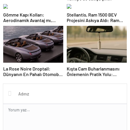
Gömme Kapı Kolları:
Stellantis, Ram 1500 BEV
Aerodinamik Avantaj mı,
Projesini Askıya Aldı: Ram
Güvenlik Riskleri mi?
1500 REV ve Hibrit Yol
Haritası
La Rose Noire Droptail:
Kışta Cam Buharlanmasını
Dünyanın En Pahalı Otomobili
Önlemenin Pratik Yolu:
ve Yüksek Müzayedelerinin
Tebeşir ve Basit İpuçları
Üst Üste Geldiği Anlar