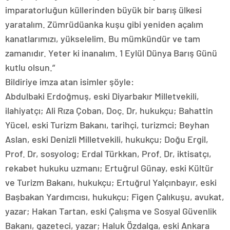
imparatorluğun küllerinden büyük bir barış ülkesi
yaratalım. Zümrüdüanka kuşu gibi yeniden açalım
kanatlarımızı, yükselelim. Bu mümkündür ve tam
zamanıdır. Yeter ki inanalım. 1 Eylül Dünya Barış Günü
kutlu olsun.”
Bildiriye imza atan isimler şöyle:
Abdulbaki Erdoğmuş, eski Diyarbakır Milletvekili,
ilahiyatçı; Ali Rıza Çoban, Doç. Dr, hukukçu; Bahattin
Yücel, eski Turizm Bakanı, tarihçi, turizmci; Beyhan
Aslan, eski Denizli Milletvekili, hukukçu; Doğu Ergil,
Prof. Dr, sosyolog; Erdal Türkkan, Prof. Dr, iktisatçı,
rekabet hukuku uzmanı; Ertuğrul Günay, eski Kültür
ve Turizm Bakanı, hukukçu; Ertuğrul Yalçınbayır, eski
Başbakan Yardımcısı, hukukçu; Figen Çalıkuşu, avukat,
yazar; Hakan Tartan, eski Çalışma ve Sosyal Güvenlik
Bakanı, gazeteci, yazar; Haluk Özdalga, eski Ankara