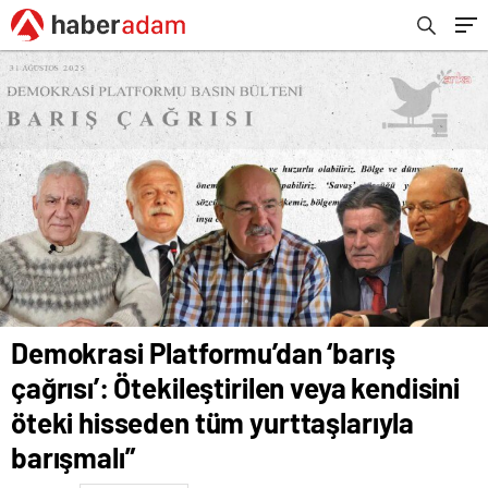
yurttaşlarıyla barışmalı”
Demokrasi Platformu’dan ‘barış
çağrısı’: Ötekileştirilen veya kendisini
öteki hisseden tüm yurttaşlarıyla
barışmalı”