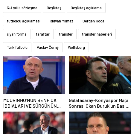
3+1 yıllık sözleşme
Beşiktaş
Beşiktaş açıklama
futbolcu açıklaması
Rıdvan Yılmaz
Sergen Hoca
siyah forma
taraftar
transfer
transfer haberleri
Türk futbolu
Vaclav Černý
Wolfsburg
MOURINHO’NUN BENFİCA
Galatasaray-Konyaspor Maçı
İDDİALARI VE SÜRGÜNÜN
Sonrası Okan Buruk’un Basın
ARDINDAN FENERBAHÇE’YE
Toplantısı Özeti
DÖNÜŞÜNÜN GÖRÜŞLERİ