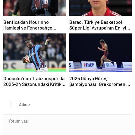
Benfica’dan Mourinho
Barac: Türkiye Basketbol
Hamlesi ve Fenerbahçe
Süper Ligi Avrupa’nın En İyi
Gündeminde Gizli Temaslar
Ligi Olma Yolunda
Onuachu’nun Trabzonspor’da
2025 Dünya Güreş
2023-24 Sezonundaki Kritik
Şampiyonası: Grekoromen ve
Katkısı ve Gol Başarıları
Serbest Stil Şampiyonlarıyla
Güzergahı Şekillenen Zirve
Anı