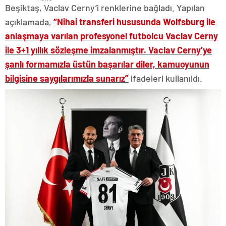
Beşiktaş, Vaclav Cerny’i renklerine bağladı. Yapılan
açıklamada,
“Nihai transferi hususunda Wolfsburg ile
anlaşmaya varılan profesyonel futbolcu Vaclav Cerny
ile 3+1 yıllık sözleşme imzalanmıştır. Vaclav Cerny’ye
şanlı formamızla üstün başarılar diler, kamuoyunun
bilgisine saygılarımızla sunarız”
ifadeleri kullanıldı.