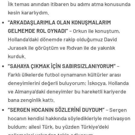
İlk temas anından itibaren bu adımı atma konusunda
kesin kararlıydım.
“ARKADAŞLARIMLA OLAN KONUŞMALARIM
GELMEMDE ROL OYNADI”
– Orkun ile konuştum,
Hollanda’daki dönemde rakip olduğumuz David
Jurasek ile görüştüm ve Rıdvan ile de yakınlık
kurduk.
“SAHAYA ÇIKMAK İÇİN SABIRSIZLANIYORUM”
–
Farklı ülkelerde futbol oynamanın kültürler arası
deneyimlerini değerli buluyorum; İskoçya, Hollanda
ve Almanya’daki deneyimler bu hareketli kariyerde
bana zenginlik kattı.
“SERGEN HOCANIN SÖZLERİNİ DUYDUM”
– Sergen
hocanın kendisi hakkında söyledikleriyle motivasyon
buldum; ailesi Türk, bu yüzden Türkiye’deki