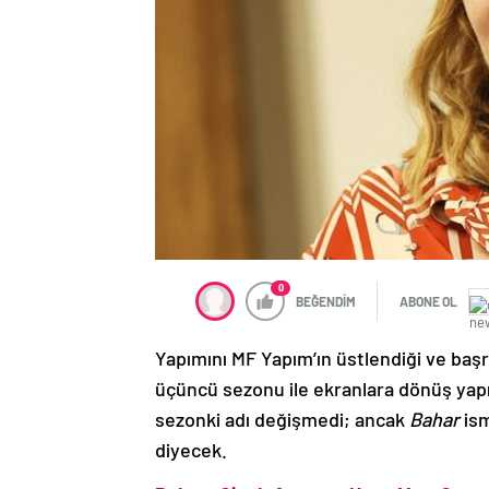
0
BEĞENDİM
ABONE OL
Yapımını MF Yapım’ın üstlendiği ve baş
üçüncü sezonu ile ekranlara dönüş yapıy
sezonki adı değişmedi; ancak
Bahar
ism
diyecek.