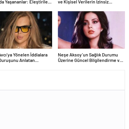
da Yaşananlar: Eleştiriler
ve Kişisel Verilerin İzinsiz
lar
Kullanımı Davası
Avcı’ya Yönelen İddialara
Neşe Aksoy’un Sağlık Durumu
 Duruşunu Anlatan
Üzerine Güncel Bilgilendirme ve
jın Yeni Ayrıntıları
Destek Çağrısı