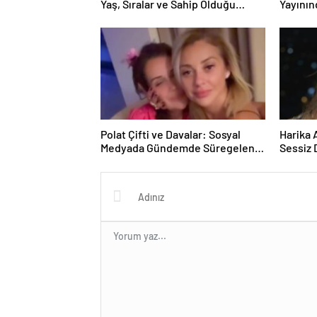
Yaş, Sıralar ve Sahip Olduğu
Yayının
Güçler
ve İddia
Polat Çifti ve Davalar: Sosyal
Harika 
Medyada Gündemde Süregelen
Sessiz
İstikametler
Röporta