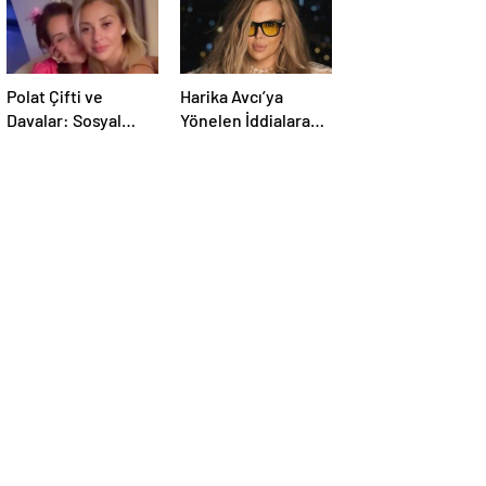
Polat Çifti ve
Harika Avcı’ya
Davalar: Sosyal
Yönelen İddialara
Medyada
Sessiz Duruşunu
Gündemde
Anlatan Röportajın
Süregelen
Yeni Ayrıntıları
İstikametler