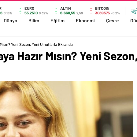
R
EURO
ALTIN
BITCOIN
36
55,2510
6.660,55
3089375
0.18%
0.32%
2,59
-0.2%
Dünya
Bilim
Eğitim
Ekonomi
Çevre
Gü
Mısın? Yeni Sezon, Yeni Umutlarla Ekranda
ya Hazır Mısın? Yeni Sezon,