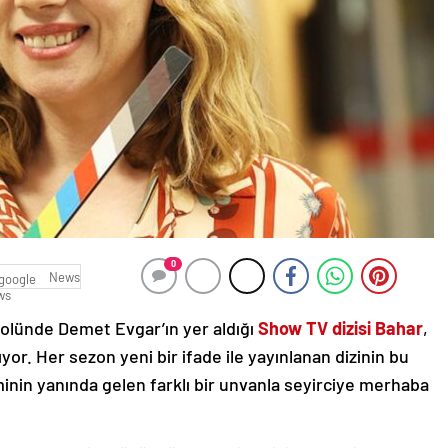
0
News
rolünde Demet Evgar’ın yer aldığı
Show TV dizisi Bahar
,
or. Her sezon yeni bir ifade ile yayınlanan dizinin bu
inin yanında gelen farklı bir unvanla seyirciye merhaba