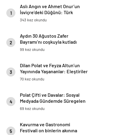
Aslı Angın ve Ahmet Onur’un
İsviçre’deki Düğünü: Türk
1
Sosyetesinin Yeni Buluşması
343 kez okundu
Aydın 30 Ağustos Zafer
Bayramı’nı coşkuyla kutladı
2
99 kez okundu
Dilan Polat ve Feyza Altun’un
Yayınında Yaşananlar: Eleştiriler
3
ve İddialar
70 kez okundu
Polat Çifti ve Davalar: Sosyal
Medyada Gündemde Süregelen
4
İstikametler
69 kez okundu
Kavurma ve Gastronomi
Festivali on binlerin akınına
5