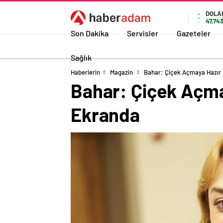
DOLA
47,74
Son Dakika
Servisler
Gazeteler
Sağlık
Haberlerin
Magazin
Bahar: Çiçek Açmaya Hazır 
Bahar: Çiçek Açma
Ekranda