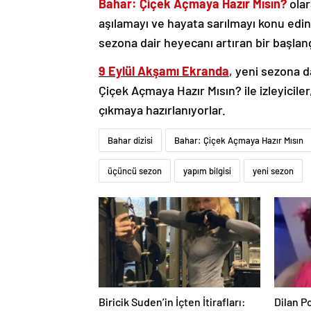
Bahar: Çiçek Açmaya Hazır Mısın?
olar
aşılamayı ve hayata sarılmayı konu edin
sezona dair heyecanı artıran bir başlan
9 Eylül Akşamı Ekranda
, yeni sezona d
Çiçek Açmaya Hazır Mısın? ile izleyicil
çıkmaya hazırlanıyorlar.
Bahar dizisi
Bahar: Çiçek Açmaya Hazır Mısın
üçüncü sezon
yapım bilgisi
yeni sezon
Biricik Suden’in İçten İtirafları:
Dilan P