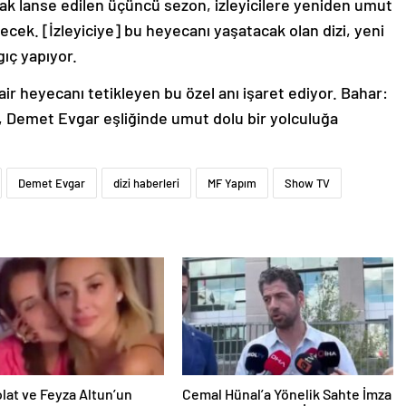
ak lanse edilen üçüncü sezon, izleyicilere yeniden umut
ecek. [İzleyiciye] bu heyecanı yaşatacak olan dizi, yeni
gıç yapıyor.
air heyecanı tetikleyen bu özel anı işaret ediyor. Bahar:
er, Demet Evgar eşliğinde umut dolu bir yolculuğa
Demet Evgar
dizi haberleri
MF Yapım
Show TV
olat ve Feyza Altun’un
Cemal Hünal’a Yönelik Sahte İmza