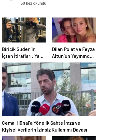
uğradı
59 kez okundu
Biricik Suden’in
Dilan Polat ve Feyza
İçten İtirafları: Yaş,
Altun’un Yayınında
Sıralar ve Sahip
Yaşananlar:
Olduğu Güçler
Eleştiriler ve
İddialar
Cemal Hünal’a Yönelik Sahte İmza ve
Kişisel Verilerin İzinsiz Kullanımı Davası