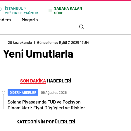
SABAHA KALAN
İSTANBUL
SÜRE
26°
HAFİF YAĞMUR
ndem
Magazin
20 kez okundu
|
Güncelleme: Eylül 7, 2025 13:54
 Yeni Umutlarla
SON DAKİKA
HABERLERİ
DİĞER HABERLER
09 Ağustos 2026
Solana Piyasasında FUD ve Pozisyon
Dinamikleri: Fiyat Düşüşleri ve Riskler
KATEGORİNİN POPÜLERLERİ