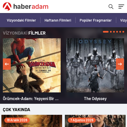
Vizyondaki Filmler
Haftanın Filmleri
Popüler Fragmanlar
Viz
VİZYONDAKİ
FİLMLER
Örümcek-Adam: Yepyeni Bir Gün
The Odyssey
ÇOK YAKINDA
18 Aralık 2026
7 Ağustos 2026