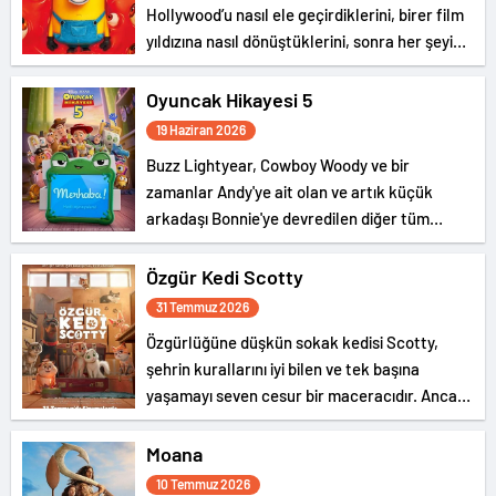
Hollywood’u nasıl ele geçirdiklerini, birer film
yıldızına nasıl dönüştüklerini, sonra her şeyi
nasıl berbat ettiklerini ve dünyaya canavarlar
salarak kaosa sürüklediklerini anlatan
Oyuncak Hikayesi 5
gürültülü ve eğlence dolu bir serüven…
19 Haziran 2026
Buzz Lightyear, Cowboy Woody ve bir
zamanlar Andy'ye ait olan ve artık küçük
arkadaşı Bonnie'ye devredilen diğer tüm
oyuncaklar geri döndü ve yeni bir macera
başlıyor.
Özgür Kedi Scotty
31 Temmuz 2026
Özgürlüğüne düşkün sokak kedisi Scotty,
şehrin kurallarını iyi bilen ve tek başına
yaşamayı seven cesur bir maceracıdır. Ancak
rahat düzeni, ev kedisi Katie’nin beklenmedik
şekilde hayatına girmesiyle tamamen değişir.
Moana
10 Temmuz 2026