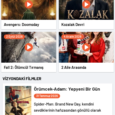
Avengers: Doomsday
Kozalak Devri
2 Eylül 2026
4 Aralık 2026
Fall 2: Ölümcül Tırmanış
2 Aile Arasında
VİZYONDAKİ FİLMLER
Örümcek-Adam: Yepyeni Bir Gün
31 Temmuz 2026
Spider-Man: Brand New Day, kendini
sevdiklerinin hafızasından gönüllü olarak