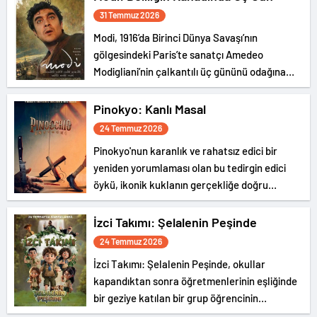
31 Temmuz 2026
Modi, 1916’da Birinci Dünya Savaşı’nın
gölgesindeki Paris’te sanatçı Amedeo
Modigliani’nin çalkantılı üç gününü odağına
alıyor.
Pinokyo: Kanlı Masal
24 Temmuz 2026
Pinokyo'nun karanlık ve rahatsız edici bir
yeniden yorumlaması olan bu tedirgin edici
öykü, ikonik kuklanın gerçekliğe doğru
ürpertici yolculuğunu konu alıyor.
İzci Takımı: Şelalenin Peşinde
24 Temmuz 2026
İzci Takımı: Şelalenin Peşinde, okullar
kapandıktan sonra öğretmenlerinin eşliğinde
bir geziye katılan bir grup öğrencinin
hikayesini konu ediyor.