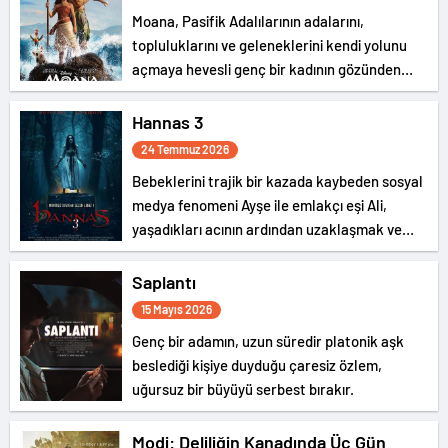
Moana, Pasifik Adalılarının adalarını,
topluluklarını ve geleneklerini kendi yolunu
açmaya hevesli genç bir kadının gözünden
anlatıyor.
Hannas 3
24 Temmuz 2026
Bebeklerini trajik bir kazada kaybeden sosyal
medya fenomeni Ayşe ile emlakçı eşi Ali,
yaşadıkları acının ardından uzaklaşmak ve
toparlanmak için gözlerden uzak bir köy
evinde tatil yapmaya karar verir. Ancak huzur
Saplantı
bulmayı umdukları bu ev, geçmişte yaşanan
15 Mayıs 2026
kayıp bebek vakaları ve açıklanamayan
Genç bir adamın, uzun süredir platonik aşk
doğaüstü olaylarla anılan karanlık bir geçmişe
beslediği kişiye duyduğu çaresiz özlem,
sahiptir.
uğursuz bir büyüyü serbest bırakır.
Modi: Deliliğin Kanadında Üç Gün