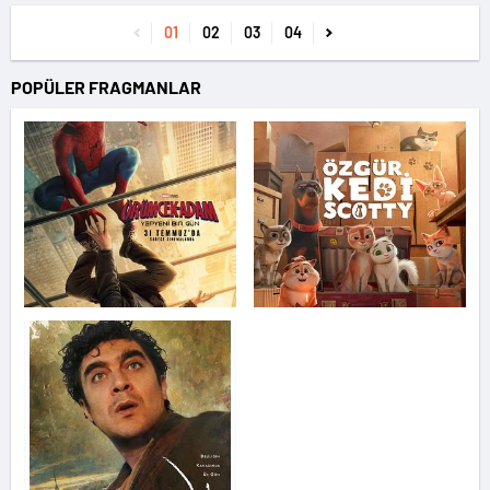
01
02
03
04
POPÜLER FRAGMANLAR