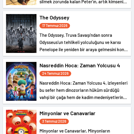
silmek zorunda kalan Peter'ın, artık kimsenin
gerçek kimliğini bilmediği New York
sokaklarında tek başına suçla savaşırken,
The Odyssey
yaşamaya başladığı fiziksel değişimle
17 Temmuz 2026
boğuşmasını anlatıyor.
The Odyssey, Truva Savaşı'ndan sonra
Odysseus'un tehlikeli yolculuğunu ve karısı
Penelope ile yeniden bir araya gelmesini konu
ediyor.
Nasreddin Hoca: Zaman Yolcusu 4
24 Temmuz 2026
Nasreddin Hoca: Zaman Yolcusu 4, izleyenleri
bu sefer hem dinozorların hüküm sürdüğü
vahşi bir çağa hem de kadim medeniyetlerin
gizemli dünyasına götürüyor.
Minyonlar ve Canavarlar
3 Temmuz 2026
Minyonlar ve Canavarlar, Minyonların