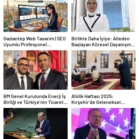
Gaziantep Web Tasarım | SEO
Birlikte Daha İyiye: Aileden
Uyumlu Profesyonel
Başlayan Küresel Dayanışma
Çözümler
Yan Etkinliği (BM 80. Genel
Kurulu)
BM Genel Kurulunda Enerji İş
Ahilik Haftası 2025:
Birliği ve Türkiye’nin Ticaret
Kırşehir’de Geleneksel
Hedefleri: Bayraktar’ın
Kutlama ve Kültürel Mirasın
Açıklamaları
Yaşatılması