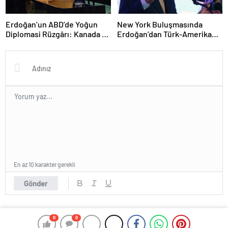
Erdoğan’un ABD’de Yoğun
New York Buluşmasında
Diplomasi Rüzgârı: Kanada ve
Erdoğan’dan Türk-Amerikan
Kuveyt ile İkili İlişkilerde Yeni
Dayanışması Vurgusu
Adımlar
En az 10 karakter gerekli
Gönder
0
0
© 2025 Haberlerin - Tüm Hakları Saklıdır. Powered By
Çözüm