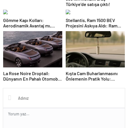
Türkiye’de satışa çıktı!
Gömme Kapı Kolları:
Stellantis, Ram 1500 BEV
Aerodinamik Avantaj mı,
Projesini Askıya Aldı: Ram
Güvenlik Riskleri mi?
1500 REV ve Hibrit Yol
Haritası
La Rose Noire Droptail:
Kışta Cam Buharlanmasını
Dünyanın En Pahalı Otomobili
Önlemenin Pratik Yolu:
ve Yüksek Müzayedelerinin
Tebeşir ve Basit İpuçları
Üst Üste Geldiği Anlar