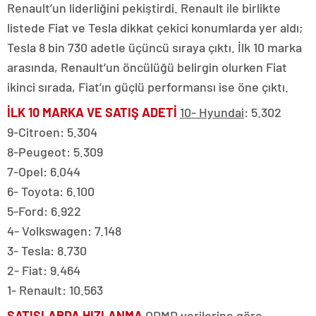
Renault’un liderliğini pekiştirdi. Renault ile birlikte
listede Fiat ve Tesla dikkat çekici konumlarda yer aldı;
Tesla 8 bin 730 adetle üçüncü sıraya çıktı. İlk 10 marka
arasında, Renault’un öncülüğü belirgin olurken Fiat
ikinci sırada, Fiat’ın güçlü performansı ise öne çıktı.
İLK 10 MARKA VE SATIŞ ADETİ
10- Hyundai
: 5.302
9-Citroen: 5.304
8-Peugeot: 5.309
7-Opel: 6.044
6- Toyota: 6.100
5-Ford: 6.922
4- Volkswagen: 7.148
3- Tesla: 8.730
2- Fiat: 9.464
1- Renault: 10.563
SATIŞLARDA HIZLANMA
ODMD verilerine göre,