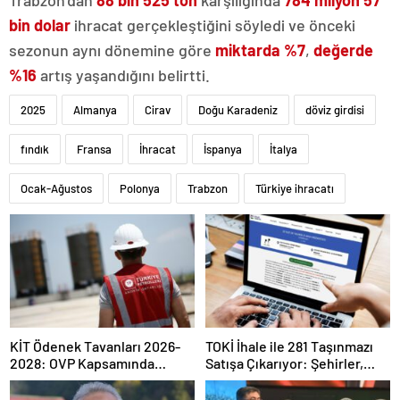
Trabzon’dan
88 bin 525 ton
karşılığında
784 milyon 57
bin dolar
ihracat gerçekleştiğini söyledi ve önceki
sezonun aynı dönemine göre
miktarda %7
,
değerde
%16
artış yaşandığını belirtti.
2025
Almanya
Cirav
Doğu Karadeniz
döviz girdisi
fındık
Fransa
İhracat
İspanya
İtalya
Ocak-Ağustos
Polonya
Trabzon
Türkiye ihracatı
KİT Ödenek Tavanları 2026-
TOKİ İhale ile 281 Taşınmazı
2028: OVP Kapsamında
Satışa Çıkarıyor: Şehirler,
Dağılım ve Kilit Ücretler
Şartlar ve Zamanlama