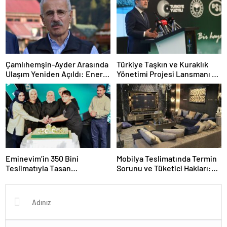
Çamlıhemşin-Ayder Arasında
Türkiye Taşkın ve Kuraklık
Ulaşım Yeniden Açıldı: Enerji
Yönetimi Projesi Lansmanı ve
ve Tahliye Süreci Güncellendi
Taşkın Uyarı Sistemleri
Genişlemesi
Eminevim’in 350 Bini
Mobilya Teslimatında Termin
Teslimatıyla Tasan
Sorunu ve Tüketici Hakları:
Taraftarında Yeni Bir Rekor
Gecikmelerde Neler Yapmalı?
Kırılması