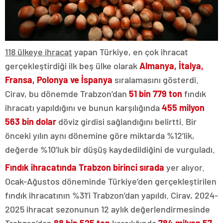
118 ülkeye ihracat
yapan Türkiye, en çok ihracat
gerçekleştirdiği ilk beş ülke olarak
Almanya, İtalya,
Fransa, Polonya ve İspanya
sıralamasını gösterdi.
Cirav, bu dönemde Trabzon’dan
51 bin 779 ton
fındık
ihracatı yapıldığını ve bunun karşılığında
455 milyon
563 bin dolar
döviz girdisi sağlandığını belirtti. Bir
önceki yılın aynı dönemine göre miktarda %12’lik,
değerde %10’luk bir düşüş kaydedildiğini de vurguladı.
Fındık ihracatında Trabzon birinci sırada
yer alıyor.
Ocak-Ağustos döneminde Türkiye’den gerçekleştirilen
fındık ihracatının %31’i Trabzon’dan yapıldı. Cirav, 2024-
2025 ihracat sezonunun 12 aylık değerlendirmesinde