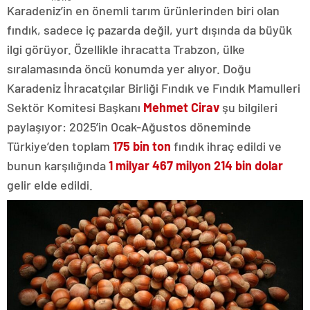
Karadeniz’in en önemli tarım ürünlerinden biri olan
fındık, sadece iç pazarda değil, yurt dışında da büyük
ilgi görüyor. Özellikle ihracatta Trabzon, ülke
sıralamasında öncü konumda yer alıyor. Doğu
Karadeniz İhracatçılar Birliği Fındık ve Fındık Mamulleri
Sektör Komitesi Başkanı
Mehmet Cirav
şu bilgileri
paylaşıyor: 2025’in Ocak-Ağustos döneminde
Türkiye’den toplam
175 bin ton
fındık ihraç edildi ve
bunun karşılığında
1 milyar 467 milyon 214 bin dolar
gelir elde edildi.