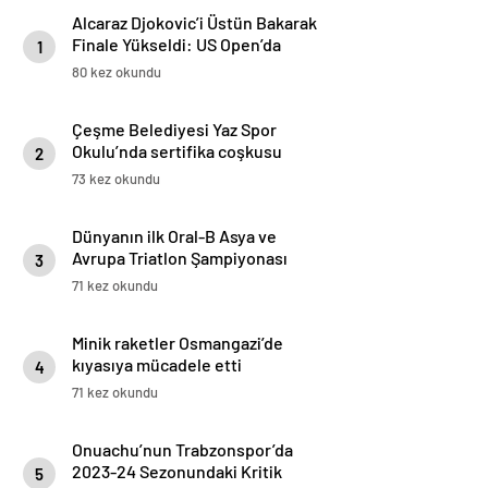
Alcaraz Djokovic’i Üstün Bakarak
Finale Yükseldi: US Open’da
1
Büyük Final İçin Mücadele
80 kez okundu
Çeşme Belediyesi Yaz Spor
Okulu’nda sertifika coşkusu
2
73 kez okundu
Dünyanın ilk Oral-B Asya ve
Avrupa Triatlon Şampiyonası
3
İstanbul’da yapıldı
71 kez okundu
Minik raketler Osmangazi’de
kıyasıya mücadele etti
4
71 kez okundu
Onuachu’nun Trabzonspor’da
2023-24 Sezonundaki Kritik
5