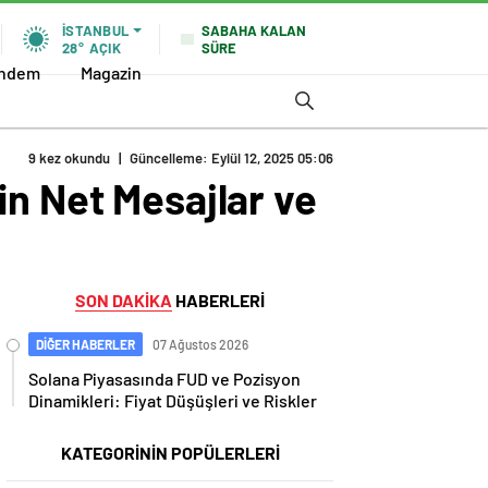
SABAHA KALAN
İSTANBUL
SÜRE
28°
AÇIK
ndem
Magazin
9 kez okundu
|
Güncelleme: Eylül 12, 2025 05:06
in Net Mesajlar ve
SON DAKİKA
HABERLERİ
DİĞER HABERLER
07 Ağustos 2026
Solana Piyasasında FUD ve Pozisyon
Dinamikleri: Fiyat Düşüşleri ve Riskler
KATEGORİNİN POPÜLERLERİ