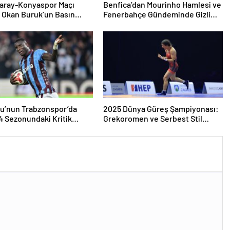
saray-Konyaspor Maçı
Benfica’dan Mourinho Hamlesi ve
 Okan Buruk’un Basın
Fenerbahçe Gündeminde Gizli
ısı Özeti
Temaslar
u’nun Trabzonspor’da
2025 Dünya Güreş Şampiyonası:
 Sezonundaki Kritik
Grekoromen ve Serbest Stil
ve Gol Başarıları
Şampiyonlarıyla Güzergahı
Şekillenen Zirve Anı