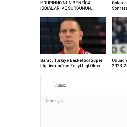
MOURINHO’NUN BENFİCA
Galata
İDDİALARI VE SÜRGÜNÜN
Sonrası
ARDINDAN FENERBAHÇE’YE
Toplant
DÖNÜŞÜNÜN GÖRÜŞLERİ
Barac: Türkiye Basketbol Süper
Onuach
Ligi Avrupa’nın En İyi Ligi Olma
2023-24
Yolunda
Katkısı 