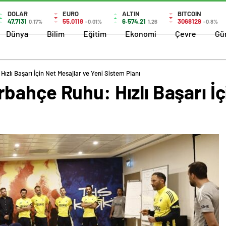
DOLAR
EURO
ALTIN
BITCOIN
47,7131
55,0118
6.574,21
3068129
0.17%
-0.01%
1,26
-0.8%
Dünya
Bilim
Eğitim
Ekonomi
Çevre
Gü
zlı Başarı İçin Net Mesajlar ve Yeni Sistem Planı
ahçe Ruhu: Hızlı Başarı İç