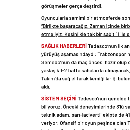
görüşmeler gerçekleştirdi.
Oyuncularla samimi bir atmosferde soh
“Birlikte başaracağız. Zaman içinde birb
etmeliyiz. Kesinlikle tek bir sabit 11 ile
SAĞLIK HABERLERİ
Tedesco’nun ilk an
yürüyüş aşamasındaydı; Trabzonspor m
Semedo’nun da maç öncesi hazır olup o
yaklaşık 1-2 hafta sahalarda olmayacak.
Takım’da sağ el tarak kemiği kırığı bul
aldı.
SİSTEM SEÇİMİ
Tedesco’nun genelde ta
biliyoruz. Önceki deneyimlerinde 3’lü s
teknik adam, sarı-lacivertli ekipte de
veriyor. Ofansif bir oyun peşinde olan