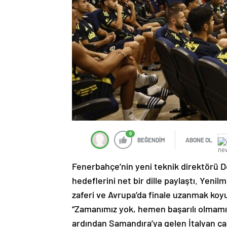
0
BEĞENDİM
ABONE OL
Fenerbahçe’nin yeni teknik direktörü D
hedeflerini net bir dille paylaştı. Yen
zaferi ve Avrupa’da finale uzanmak koyul
“Zamanımız yok, hemen başarılı olmamız 
ardından Samandıra’ya gelen İtalyan çal