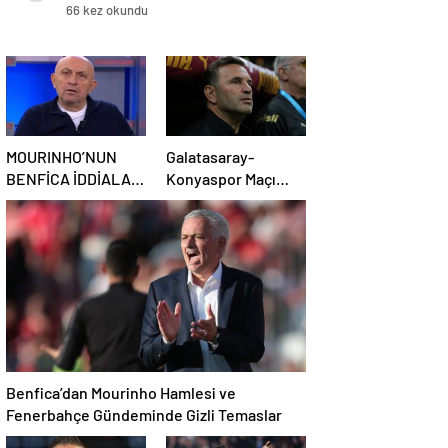
Katkısı ve Gol Başarıları
66 kez okundu
MOURINHO’NUN
Galatasaray-
BENFİCA İDDİALARI
Konyaspor Maçı
VE SÜRGÜNÜN
Sonrası Okan
ARDINDAN
Buruk’un Basın
FENERBAHÇE’YE
Toplantısı Özeti
DÖNÜŞÜNÜN
GÖRÜŞLERİ
Benfica’dan Mourinho Hamlesi ve
Fenerbahçe Gündeminde Gizli Temaslar