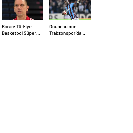
Barac: Türkiye
Onuachu’nun
Basketbol Süper
Trabzonspor’da
Ligi Avrupa’nın En
2023-24
İyi Ligi Olma
Sezonundaki Kritik
Yolunda
Katkısı ve Gol
Başarıları