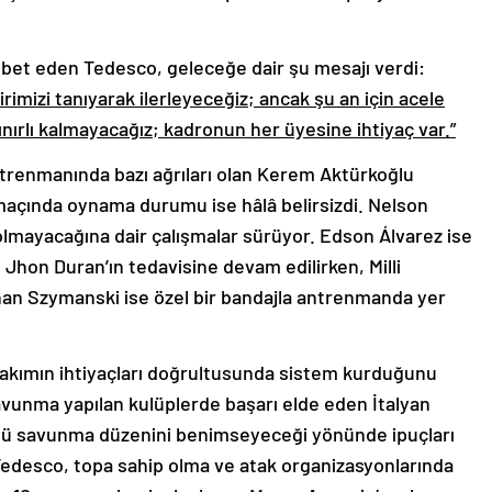
bet eden Tedesco, geleceğe dair şu mesajı verdi:
irimizi tanıyarak ilerleyeceğiz; ancak şu an için acele
 sınırlı kalmayacağız; kadronun her üyesine ihtiyaç var.”
trenmanında bazı ağrıları olan Kerem Aktürkoğlu
açında oynama durumu ise hâlâ belirsizdi. Nelson
lmayacağına dair çalışmalar sürüyor. Edson Álvarez ise
 Jhon Duran’ın tedavisine devam edilirken, Milli
unan Szymanski ise özel bir bandajla antrenmanda yer
kımın ihtiyaçları doğrultusunda sistem kurduğunu
avunma yapılan kulüplerde başarı elde eden İtalyan
 4’lü savunma düzenini benimseyeceği yönünde ipuçları
 Tedesco, topa sahip olma ve atak organizasyonlarında