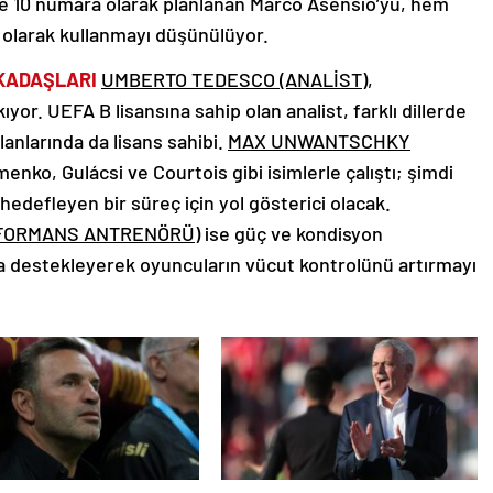
likle 10 numara olarak planlanan Marco Asensio’yu, hem
 olarak kullanmayı düşünülüyor.
KADAŞLARI
UMBERTO TEDESCO (ANALİST)
,
or. UEFA B lisansına sahip olan analist, farklı dillerde
alanlarında da lisans sahibi.
MAX UNWANTSCHKY
nko, Gulácsi ve Courtois gibi isimlerle çalıştı; şimdi
 hedefleyen bir süreç için yol gösterici olacak.
RFORMANS ANTRENÖRÜ)
ise güç ve kondisyon
mla destekleyerek oyuncuların vücut kontrolünü artırmayı