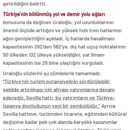
getirildiğini belirtti.
Türkiye’nin bölünmüş yol ve demir yolu ağları
konusuna da değinen Uraloğlu, yol uzunluklarının
önemli ölçüde arttığını ve yüksek hızlı tren hatlarının
ağını genişlettiğini açıkladı. İç hatlarda havalimanı
kapasitesinin 262’den 582’ye, dış hat uçuş noktalarının
50 ülkeden 132 ülkeye yükseldiğini, yat limanı
kapasitesinin ise 26 bine ulaştığını vurguladı.
Uraloğlu sözlerini şu cümlelerle tamamladı:
“Türkiye’nin turizm potansiyelinin sürdürülebilir
şekilde artırılması için altyapı yatırımlarına devam
edeceğiz. Sevilla hattı, bu yatırımların ve Türkiye-
İspanya dostluğunun yeni bir sembolüdür.”
Ayrıca
Sevilla hattının, turizmden ticarete, eğitimden kültürel
değişime kadar pek çok alanda karşılıklı kazanımlar