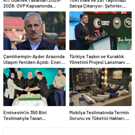
2028: OVP Kapsamında
Satışa Çıkarıyor: Şehirler,
Dağılım ve Kilit Ücretler
Şartlar ve Zamanlama
Çamlıhemşin-Ayder Arasında
Türkiye Taşkın ve Kuraklık
Ulaşım Yeniden Açıldı: Enerji
Yönetimi Projesi Lansmanı ve
ve Tahliye Süreci Güncellendi
Taşkın Uyarı Sistemleri
Genişlemesi
Eminevim’in 350 Bini
Mobilya Teslimatında Termin
Teslimatıyla Tasan
Sorunu ve Tüketici Hakları:
Taraftarında Yeni Bir Rekor
Gecikmelerde Neler Yapmalı?
Kırılması