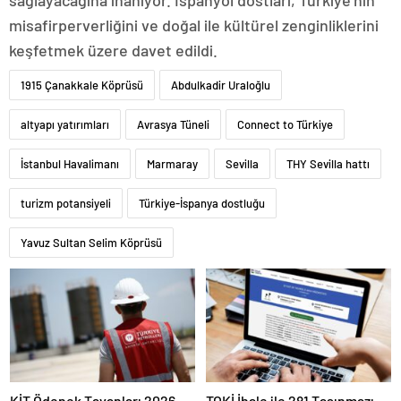
sağlayacağına inanıyor. İspanyol dostları, Türkiye’nin
misafirperverliğini ve doğal ile kültürel zenginliklerini
keşfetmek üzere davet edildi.
1915 Çanakkale Köprüsü
Abdulkadir Uraloğlu
altyapı yatırımları
Avrasya Tüneli
Connect to Türkiye
İstanbul Havalimanı
Marmaray
Sevilla
THY Sevilla hattı
turizm potansiyeli
Türkiye-İspanya dostluğu
Yavuz Sultan Selim Köprüsü
KİT Ödenek Tavanları 2026-
TOKİ İhale ile 281 Taşınmazı