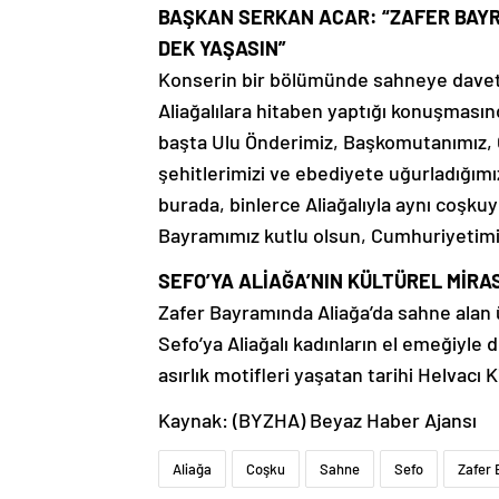
BAŞKAN SERKAN ACAR: “ZAFER BAYR
DEK YAŞASIN”
Konserin bir bölümünde sahneye davet 
Aliağalılara hitaben yaptığı konuşmasınd
başta Ulu Önderimiz, Başkomutanımız,
şehitlerimizi ve ebediyete uğurladığım
burada, binlerce Aliağalıyla aynı coş
Bayramımız kutlu olsun, Cumhuriyetimi
SEFO’YA ALİAĞA’NIN KÜLTÜREL MİRA
Zafer Bayramında Aliağa’da sahne alan
Sefo’ya Aliağalı kadınların el emeğiyle 
asırlık motifleri yaşatan tarihi Helvacı K
Kaynak: (BYZHA) Beyaz Haber Ajansı
Aliağa
Coşku
Sahne
Sefo
Zafer 