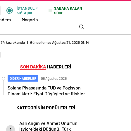
SABAHA KALAN
İSTANBUL
SÜRE
30°
AÇIK
ndem
Magazin
34 kez okundu
|
Güncelleme: Ağustos 31, 2025 01:14
ı
SON DAKİKA
HABERLERİ
DİĞER HABERLER
06 Ağustos 2026
Solana Piyasasında FUD ve Pozisyon
Dinamikleri: Fiyat Düşüşleri ve Riskler
KATEGORİNİN POPÜLERLERİ
Aslı Angın ve Ahmet Onur’un
İsviçre’deki Düğünü: Türk
1