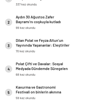
Sosyetesinin Yeni Buluşması
337 kez okundu
Aydın 30 Ağustos Zafer
Bayramı’nı coşkuyla kutladı
2
99 kez okundu
Dilan Polat ve Feyza Altun’un
Yayınında Yaşananlar: Eleştiriler
3
ve İddialar
70 kez okundu
Polat Çifti ve Davalar: Sosyal
Medyada Gündemde Süregelen
4
İstikametler
68 kez okundu
Kavurma ve Gastronomi
Festivali on binlerin akınına
5
uğradı
59 kez okundu