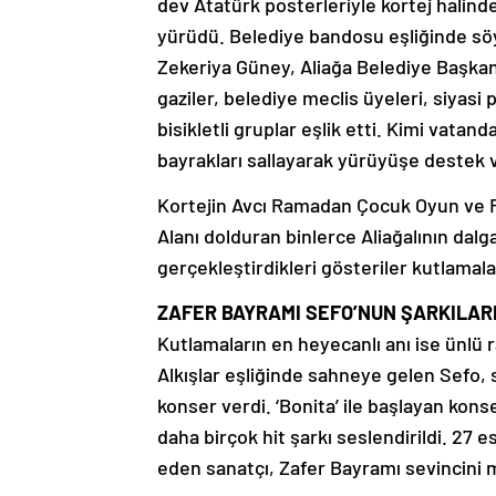
dev Atatürk posterleriyle kortej hali
yürüdü. Belediye bandosu eşliğinde sö
Zekeriya Güney, Aliağa Belediye Başkan
gaziler, belediye meclis üyeleri, siyasi 
bisikletli gruplar eşlik etti. Kimi vatan
bayrakları sallayarak yürüyüşe destek v
Kortejin Avcı Ramadan Çocuk Oyun ve R
Alanı dolduran binlerce Aliağalının dalga
gerçekleştirdikleri gösteriler kutlamala
ZAFER BAYRAMI SEFO’NUN ŞARKILAR
Kutlamaların en heyecanlı anı ise ünlü 
Alkışlar eşliğinde sahneye gelen Sefo, s
konser verdi. ‘Bonita’ ile başlayan konse
daha birçok hit şarkı seslendirildi. 27 e
eden sanatçı, Zafer Bayramı sevincini m