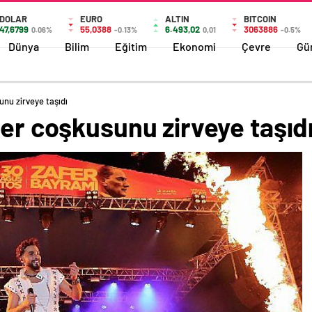
DOLAR
EURO
ALTIN
BITCOIN
47,6799
55,0388
6.493,02
3063886
0.06%
-0.13%
0,01
-0.5%
Dünya
Bilim
Eğitim
Ekonomi
Çevre
Gü
unu zirveye taşıdı
fer coşkusunu zirveye taşıd