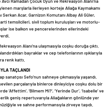
nde Avcı Ramadan Çocuk Oyun ve Rekreasyon Alanı’na
ylenen marşlarla ilerleyen korteje Aliağa Kaymakamı
ı Serkan Acar, Garnizon Komutanı Albay Ali Güler,
parti temsilcileri, sivil toplum kuruluşları ve motorlu–
daşlar ise balkon ve pencerelerinden ellerindeki
erdi.
ekreasyon Alanı’na ulaşmasıyla coşku doruğa çıktı.
landırdıkları bayraklar ve cep telefonlarının ışıklarıyla
ra renk kattı.
IYLA TAÇLANDI
rap sanatçısı Sefo’nun sahneye çıkmasıyla yaşandı.
evilen parçalarıyla binlerce dinleyiciye coşku dolu bir
rde ‘Affettim’, ‘Bilmem Mi?’, ‘Yerinde Dur’, ‘Isabelle’ ve
serlik geniş repertuvarıyla Aliağalıların gönlünde yer
üziğiyle ve sahne performansıyla zirveye taşıdı.