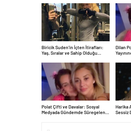
Biricik Suden’in İçten İtirafları:
Dilan P
Yaş, Sıralar ve Sahip Olduğu
Yayının
Güçler
ve İddia
Polat Çifti ve Davalar: Sosyal
Harika 
Medyada Gündemde Süregelen
Sessiz
İstikametler
Röporta