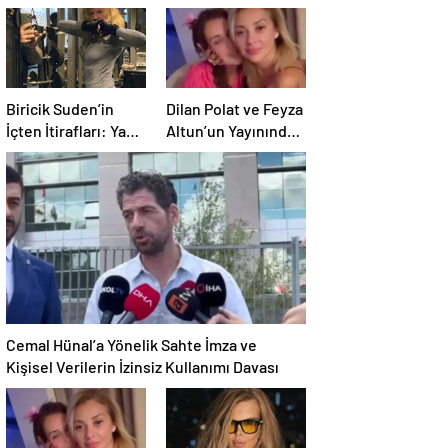
Biricik Suden’in
Dilan Polat ve Feyza
İçten İtirafları: Yaş,
Altun’un Yayınında
Sıralar ve Sahip
Yaşananlar:
Olduğu Güçler
Eleştiriler ve
İddialar
Cemal Hünal’a Yönelik Sahte İmza ve
Kişisel Verilerin İzinsiz Kullanımı Davası