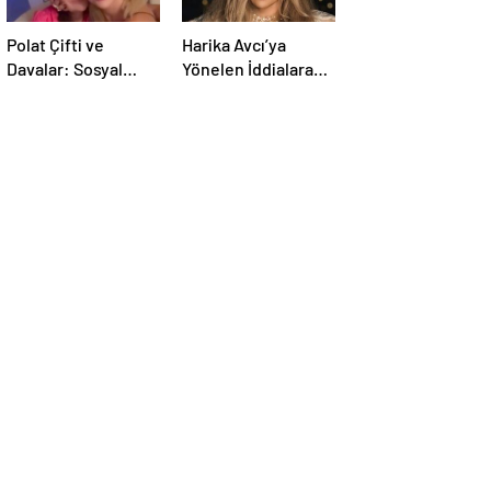
Polat Çifti ve
Harika Avcı’ya
Davalar: Sosyal
Yönelen İddialara
Medyada
Sessiz Duruşunu
Gündemde
Anlatan Röportajın
Süregelen
Yeni Ayrıntıları
İstikametler