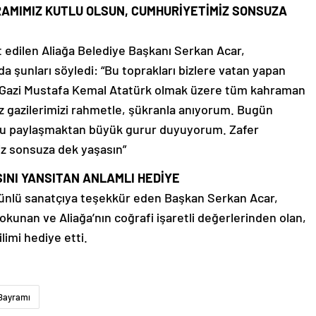
AMIMIZ KUTLU OLSUN, CUMHURİYETİMİZ SONSUZA
edilen Aliağa Belediye Başkanı Serkan Acar,
a şunları söyledi: “Bu toprakları bizlere vatan yapan
 Gazi Mustafa Kemal Atatürk olmak üzere tüm kahraman
ız gazilerimizi rahmetle, şükranla anıyorum. Bugün
kuyu paylaşmaktan büyük gurur duyuyorum. Zafer
z sonsuza dek yaşasın”
SINI YANSITAN ANLAMLI HEDİYE
 ünlü sanatçıya teşekkür eden Başkan Serkan Acar,
dokunan ve Aliağa’nın coğrafi işaretli değerlerinden olan,
ilimi hediye etti.
Bayramı