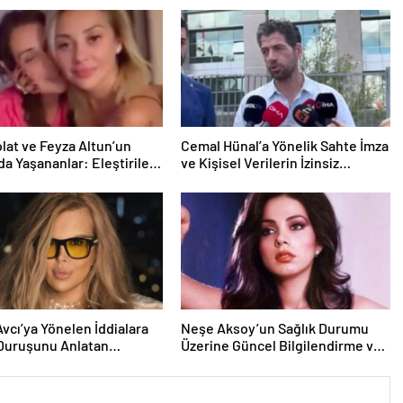
olat ve Feyza Altun’un
Cemal Hünal’a Yönelik Sahte İmza
da Yaşananlar: Eleştiriler
ve Kişisel Verilerin İzinsiz
lar
Kullanımı Davası
Avcı’ya Yönelen İddialara
Neşe Aksoy’un Sağlık Durumu
 Duruşunu Anlatan
Üzerine Güncel Bilgilendirme ve
jın Yeni Ayrıntıları
Destek Çağrısı