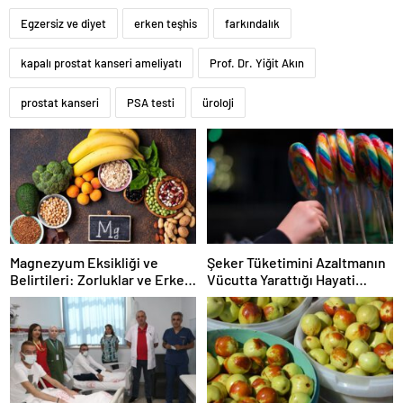
Egzersiz ve diyet
erken teşhis
farkındalık
kapalı prostat kanseri ameliyatı
Prof. Dr. Yiğit Akın
prostat kanseri
PSA testi
üroloji
Magnezyum Eksikliği ve
Şeker Tüketimini Azaltmanın
Belirtileri: Zorluklar ve Erken
Vücutta Yarattığı Hayati
Uyarılar
Dönüşümler