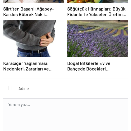
Siirt’ten Başarılı Ağabey-
Söğütçük Hünnapları: Büyük
Kardeş Böbrek Nakli
Fidanlerle Yükselen Üretim
Hikayesi: Tereddütsüz
ve Doğal Yöntemler
Fedakarlık ve Umut
Karaciğer Yağlanması:
Doğal Bitkilerle Ev ve
Nedenleri, Zararları ve
Bahçede Böcekleri
Önleyici Yaşam Tarzı
Uzaklaştıran Pratik Yöntemler
Tavsiyeleri