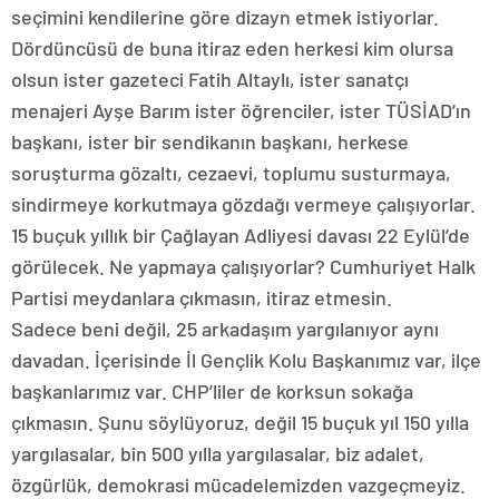
seçimini kendilerine göre dizayn etmek istiyorlar.
Dördüncüsü de buna itiraz eden herkesi kim olursa
olsun ister gazeteci Fatih Altaylı, ister sanatçı
menajeri Ayşe Barım ister öğrenciler, ister TÜSİAD’ın
başkanı, ister bir sendikanın başkanı, herkese
soruşturma gözaltı, cezaevi, toplumu susturmaya,
sindirmeye korkutmaya gözdağı vermeye çalışıyorlar.
15 buçuk yıllık bir Çağlayan Adliyesi davası 22 Eylül’de
görülecek. Ne yapmaya çalışıyorlar? Cumhuriyet Halk
Partisi meydanlara çıkmasın, itiraz etmesin.
Sadece beni değil, 25 arkadaşım yargılanıyor aynı
davadan. İçerisinde İl Gençlik Kolu Başkanımız var, ilçe
başkanlarımız var. CHP’liler de korksun sokağa
çıkmasın. Şunu söylüyoruz, değil 15 buçuk yıl 150 yılla
yargılasalar, bin 500 yılla yargılasalar, biz adalet,
özgürlük, demokrasi mücadelemizden vazgeçmeyiz.