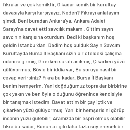
fıkralar ve çok komiktir. O kadar komik bir kurultay
davasıyla karşı karşıyayız. Neden? Fıkrayı anlatayım
şimdi. Beni buradan Ankara’ya, Ankara Adalet
Sarayı’na davet etti savcılık makamı. Gittim sayın
savcının karşısına oturdum. Dedi ki başkanım hoş
geldin İstanbul’dan. Dedim hoş bulduk Sayın Savcım.
Kurultayda Bursa İl Başkanı sizin bir oteldeki çalışma
odanıza girmiş. Girerken suratı asıkmış. Çıkarken yüzü
gülüyormuş. Böyle bir iddia var. Bu soruya nasıl bir
cevap verirsiniz? Fıkra bu kadar. Bursa İl Başkanı
benim hemşerim. Yani doğduğumuz topraklar birbirine
çok yakın ve ben öyle olduğunu öğrenince kendisiyle
bir tanışmak istedim. Davet ettim bir çay içtik ve
çıkarken yüzü gülüyormuş. Yani bir hemşerisini görüp
insanın yüzü gülebilir. Aramızda bir espri olmuş olabilir
fıkra bu kadar. Bununla ilgili daha fazla söylenecek bir