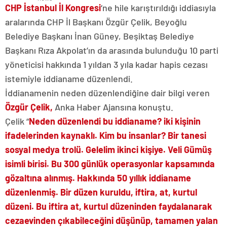
CHP İstanbul İl Kongresi
‘ne hile karıştırıldığı iddiasıyla
aralarında CHP İl Başkanı Özgür Çelik, Beyoğlu
Belediye Başkanı İnan Güney, Beşiktaş Belediye
Başkanı Rıza Akpolat’ın da arasında bulunduğu 10 parti
yöneticisi hakkında 1 yıldan 3 yıla kadar hapis cezası
istemiyle iddianame düzenlendi.
İddianamenin neden düzenlendiğine dair bilgi veren
Özgür Çelik,
Anka Haber Ajansına konuştu.
Çelik “
Neden düzenlendi bu iddianame? iki kişinin
ifadelerinden kaynaklı. Kim bu insanlar? Bir tanesi
sosyal medya trolü. Gelelim ikinci kişiye. Veli Gümüş
isimli birisi. Bu 300 günlük operasyonlar kapsamında
gözaltına alınmış. Hakkında 50 yıllık iddianame
düzenlenmiş. Bir düzen kuruldu, iftira, at, kurtul
düzeni. Bu iftira at, kurtul düzeninden faydalanarak
cezaevinden çıkabileceğini düşünüp, tamamen yalan