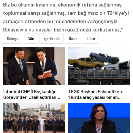
Biz bu ülkenin insanına, ekonomik refaha sağlanmış
toplumsal barışı sağlanmış, tam bağımsız bir Türkiye’yi
armağan etmeden bu mücadeleden vazgeçmeyiz.
Dolayısıyla bu davalar bizim gözümüzü korkutamaz.”
Delege
Gün
İçerisinde
İfade
Liste
İstanbul CHP İl Başkanlığı
TESK Başkanı Palandöken:
Görevinden Uzaklaştırılan
‘Hurda araç yasası bir an
Özgür Çelik’e Destek ve
evvel gündeme gelmeli’
Gelişmeler