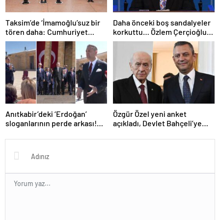
Taksim’de ‘İmamoğlu’suz bir
Daha önceki boş sandalyeler
tören daha: Cumhuriyet
korkuttu… Özlem Çerçioğlu
Anıtı’na çelenk bırakıldı
‘belediye çalışanlarını
konsere zorladı’ iddiası!
Anıtkabir’deki ‘Erdoğan’
Özgür Özel yeni anket
sloganlarının perde arkası!
açıkladı, Devlet Bahçeli’ye
CHP’li Akdoğan tek tek
mesaj verdi: ‘Biz demokrasi
paylaştı: ‘Teşkilattan
yolunda herkesle yürürüz’
geliyoruz’ dediler!