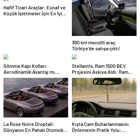
Hafif Ticari Araçlar: Esnaf ve
Küçük İşletmeler İçin En İyi
Çözümler ve Yüksek
Kapasiteli Modeller
360 km menzilli araç
Türkiye’de satışa çıktı!
Gömme Kapı Kolları:
Stellantis, Ram 1500 BEV
Aerodinamik Avantaj mı,
Projesini Askıya Aldı: Ram
Güvenlik Riskleri mi?
1500 REV ve Hibrit Yol
Haritası
La Rose Noire Droptail:
Kışta Cam Buharlanmasını
Dünyanın En Pahalı Otomobili
Önlemenin Pratik Yolu:
ve Yüksek Müzayedelerinin
Tebeşir ve Basit İpuçları