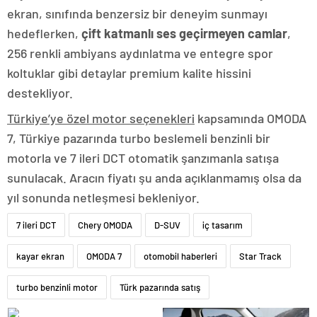
ekran, sınıfında benzersiz bir deneyim sunmayı
hedeflerken,
çift katmanlı ses geçirmeyen camlar
,
256 renkli ambiyans aydınlatma ve entegre spor
koltuklar gibi detaylar premium kalite hissini
destekliyor.
Türkiye’ye özel motor seçenekleri
kapsamında OMODA
7, Türkiye pazarında turbo beslemeli benzinli bir
motorla ve 7 ileri DCT otomatik şanzımanla satışa
sunulacak. Aracın fiyatı şu anda açıklanmamış olsa da
yıl sonunda netleşmesi bekleniyor.
7 ileri DCT
Chery OMODA
D-SUV
iç tasarım
kayar ekran
OMODA 7
otomobil haberleri
Star Track
turbo benzinli motor
Türk pazarında satış