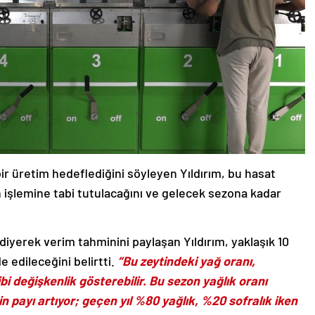
ir üretim hedeflediğini söyleyen Yıldırım, bu hasat
on işlemine tabi tutulacağını ve gelecek sezona kadar
diyerek verim tahminini paylaşan Yıldırım, yaklaşık 10
e edileceğini belirtti.
“Bu zeytindeki yağ oranı,
bi değişkenlik gösterebilir. Bu sezon yağlık oranı
 payı artıyor; geçen yıl %80 yağlık, %20 sofralık iken