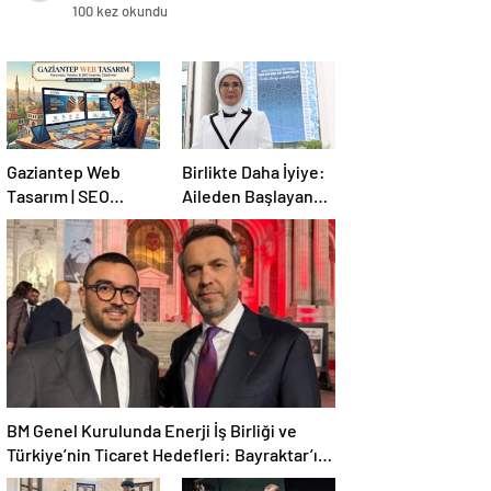
Yan Etkinliği (BM 80. Genel
100 kez okundu
Kurulu)
Gaziantep Web
Birlikte Daha İyiye:
Tasarım | SEO
Aileden Başlayan
Uyumlu Profesyonel
Küresel Dayanışma
Çözümler
Yan Etkinliği (BM 80.
Genel Kurulu)
BM Genel Kurulunda Enerji İş Birliği ve
Türkiye’nin Ticaret Hedefleri: Bayraktar’ın
Açıklamaları