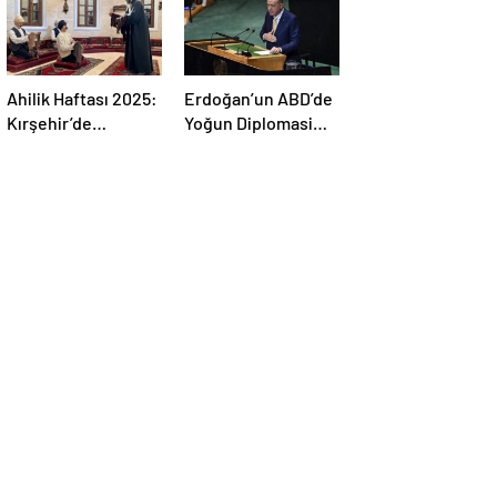
Ahilik Haftası 2025:
Erdoğan’un ABD’de
Kırşehir’de
Yoğun Diplomasi
Geleneksel Kutlama
Rüzgârı: Kanada ve
ve Kültürel Mirasın
Kuveyt ile İkili
Yaşatılması
İlişkilerde Yeni
Adımlar