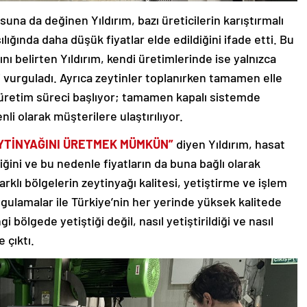
una da değinen Yıldırım, bazı üreticilerin karıştırmalı
ığında daha düşük fiyatlar elde edildiğini ifade etti. Bu
nı belirten Yıldırım, kendi üretimlerinde ise yalnızca
ini vurguladı. Ayrıca zeytinler toplanırken tamamen elle
retim süreci başlıyor; tamamen kapalı sistemde
enli olarak müşterilere ulaştırılıyor.
ZEYTİNYAĞINI ÜRETMEK MÜMKÜN”
diyen Yıldırım, hasat
iğini ve bu nedenle fiyatların da buna bağlı olarak
arklı bölgelerin zeytinyağı kalitesi, yetiştirme ve işlem
gulamalar ile Türkiye’nin her yerinde yüksek kalitede
gi bölgede yetiştiği değil, nasıl yetiştirildiği ve nasıl
 çıktı.