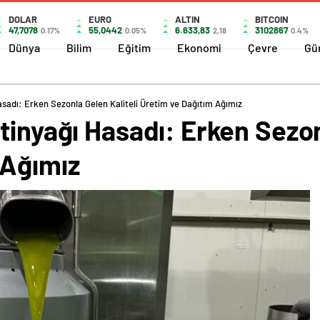
DOLAR
EURO
ALTIN
BITCOIN
47,7078
55,0442
6.633,83
3102867
0.17%
0.05%
2,18
0.4%
Dünya
Bilim
Eğitim
Ekonomi
Çevre
Gü
asadı: Erken Sezonla Gelen Kaliteli Üretim ve Dağıtım Ağımız
tinyağı Hasadı: Erken Sezon
 Ağımız