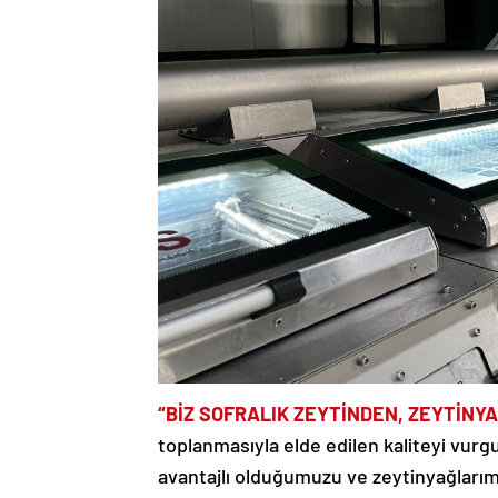
“BİZ SOFRALIK ZEYTİNDEN, ZEYTİNYA
toplanmasıyla elde edilen kaliteyi vurg
avantajlı olduğumuzu ve zeytinyağlarım