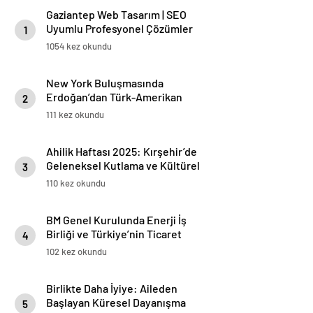
Gaziantep Web Tasarım | SEO
Uyumlu Profesyonel Çözümler
1
1054 kez okundu
New York Buluşmasında
Erdoğan’dan Türk-Amerikan
2
Dayanışması Vurgusu
111 kez okundu
Ahilik Haftası 2025: Kırşehir’de
Geleneksel Kutlama ve Kültürel
3
Mirasın Yaşatılması
110 kez okundu
BM Genel Kurulunda Enerji İş
Birliği ve Türkiye’nin Ticaret
4
Hedefleri: Bayraktar’ın
102 kez okundu
Açıklamaları
Birlikte Daha İyiye: Aileden
Başlayan Küresel Dayanışma
5