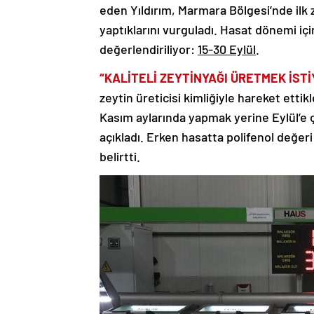
eden Yıldırım, Marmara Bölgesi’nde ilk 
yaptıklarını vurguladı. Hasat dönemi için
değerlendiriliyor:
15-30 Eylül
.
“KALİTELİ ZEYTİNYAĞI ÜRETMEK İST
zeytin üreticisi kimliğiyle hareket etti
Kasım aylarında yapmak yerine Eylül’e ç
açıkladı. Erken hasatta polifenol değe
belirtti.