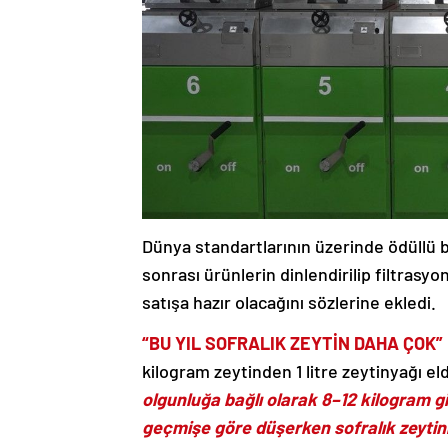
Dünya standartlarının üzerinde ödüllü b
sonrası ürünlerin dinlendirilip filtrasy
satışa hazır olacağını sözlerine ekledi.
“BU YIL SOFRALIK ZEYTİN DAHA ÇOK”
kilogram zeytinden 1 litre zeytinyağı eld
olgunluğa bağlı olarak 8–12 kilogram gi
geçmişe göre düşerken sofralık zeytinin