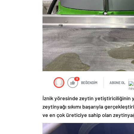
0
BEĞENDİM
ABONE OL
İznik yöresinde zeytin yetiştiriciliğinin
zeytinyağı sıkımı başarıyla gerçekleştir
ve en çok üreticiye sahip olan zeytinya