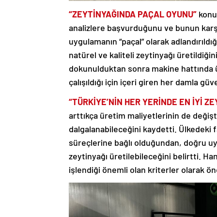
“ZEYTİNYAĞINDA PAÇAL OYUNU”
konus
analizlere başvurduğunu ve bunun karşıl
uygulamanın “paçal” olarak adlandırıldığı
natürel ve kaliteli zeytinyağı üretildiğ
dokunulduktan sonra makine hattında ü
çalışıldığı için içeri giren her damla güv
“TÜRKİYE’NİN HER YERİNDE EN İYİ 
arttıkça üretim maliyetlerinin de değişt
dalgalanabileceğini kaydetti. Ülkedeki f
süreçlerine bağlı olduğundan, doğru uy
zeytinyağı üretilebileceğini belirtti. Han
işlendiği önemli olan kriterler olarak öne