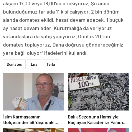
akşam 17.00 veya 18.00’da bırakıyoruz. Şu anda
bulunduğumuz tarlada 11 kişi çalışıyor. 2 bin dönüm
alanda domates ekildi, hasat devam edecek. 1 buçuk
ay hasat devam eder. Kurutmalığa da veriyoruz
vatandaşlara da satış yapıyoruz. Günlük 20 ton
domates topluyoruz. Daha doğrusu göndereceğimiz
yere bağlı oluyor” ifadelerini kullandı.
Domates
Lira
Tarla
İsim Karmaşasının
Balık Sezonuna Hamsiyle
Gölgesinde: 59 Yaşındaki
Başlayan Karadeniz: Palamut
Ersin Akbaş’ın Emeklilik
Sessiz, Hamsi Çok