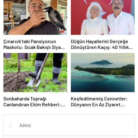
Arayışı
Çınarcık’taki Pansiyonun
Düğün Hayallerini Gerçeğe
Maskotu: Sıcak Bakışlı Siyah
Dönüştüren Kaçış: 40 Yıllık
ve Salgın Neşe
Gelinlik Özlemi
Sonbaharda Toprağı
Keşfedilmemiş Cennetler:
Canlandıran Ekim Rehberi:
Dünyanın En Az Ziyaret
Turp, Kış maydanozu ve
Edilen Ülkeleri
Bahçe Giderimi