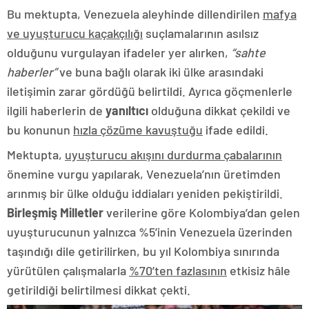
Bu mektupta, Venezuela aleyhinde dillendirilen
mafya
ve uyuşturucu kaçakçılığı
suçlamalarının asılsız
olduğunu vurgulayan ifadeler yer alırken,
“sahte
haberler”
ve buna bağlı olarak iki ülke arasındaki
iletişimin zarar gördüğü belirtildi. Ayrıca göçmenlerle
ilgili haberlerin de
yanıltıcı
olduğuna dikkat çekildi ve
bu konunun
hızla çözüme kavuştuğu
ifade edildi.
Mektupta,
uyuşturucu akışını durdurma çabalarının
önemine vurgu yapılarak, Venezuela’nın üretimden
arınmış bir ülke olduğu iddiaları yeniden pekiştirildi.
Birleşmiş Milletler
verilerine göre Kolombiya’dan gelen
uyuşturucunun yalnızca %5’inin Venezuela üzerinden
taşındığı dile getirilirken, bu yıl Kolombiya sınırında
yürütülen çalışmalarla
%70’ten fazlasının
etkisiz hâle
getirildiği belirtilmesi dikkat çekti.