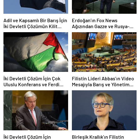
Adil ve Kapsamlı Bir Barış İçin
Erdoğan’ın Fox News
İki Devletli Çözümün Kilit
Ağızından Gazze ve Rusya-
Rolü
Ukraine Politikalarına Yeni
Perspektifler
İki Devletli Çözüm İçin Çok
Filistin Lideri Abbas’ın Video
Uluslu Konferans ve Ferdi
Mesajıyla Barış ve Yönetim
Tanıma Kararları
Reformları Vurgusu
İki Devletli Çözüm İçin
Birleşik Krallık’ın Filistin