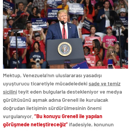
Mektup, Venezuela’nın uluslararası yasadışı
uyuşturucu ticaretiyle mücadeledeki
sade ve temiz
sicilini
teyit eden bulgularla destekleniyor ve medya
gürültüsünü aşmak adına Grenell ile kurulacak
doğrudan iletişimin sürdürülmesinin önemi
vurgulanıyor.
“Bu konuyu Grenell ile yapılan
görüşmede netleştireceğiz”
ifadesiyle, konunun