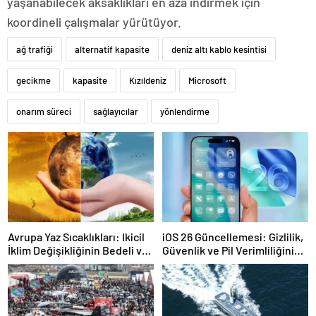
yaşanabilecek aksaklıkları en aza indirmek için
koordineli çalışmalar yürütüyor.
ağ trafiği
alternatif kapasite
deniz altı kablo kesintisi
gecikme
kapasite
Kızıldeniz
Microsoft
onarım süreci
sağlayıcılar
yönlendirme
Avrupa Yaz Sıcaklıkları: Ikicil
iOS 26 Güncellemesi: Gizlilik,
İklim Değişikliğinin Bedeli ve
Güvenlik ve Pil Verimliliğini
Ölümlerin Dağılımı
Ön Planda Tutacak Yeni
Özellikler