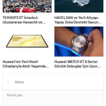
TEKNOFEST İstanbul:
HAVELSAN ve Yerli Altyapı:
Uluslararası Havacılık ve
Yapay Zeka Destekli Savunma
Teknoloji Festivali 2024 / Çok
Teknolojileriyle Türkiye’nin
Katmanlı Etkinlikler ve
Dijital Dönüşümü
Önemli İstatistikler
Huawei’nin Yeni Nesil
Huawei WATCH GT 6 Serisi:
Cihazlarıyla Akıllı Yaşamda
Günlük Debuglar İçin Uzun
Zirve: Watch GT 6 Serisi,
Ömürlü ve Çok Yönlü Akıllı
MatePad 12X 2025 ve
Saatler
FreeBuds 7i