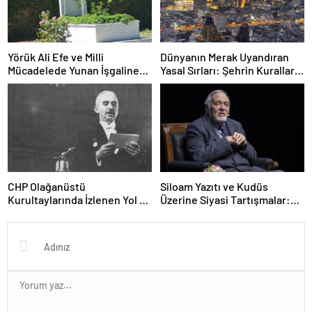
Yörük Ali Efe ve Milli
Dünyanın Merak Uyandıran
Mücadelede Yunan İşgaline
Yasal Sırları: Şehrin Kuralları
Karşı Direnişin İlk Sembolü
ve Şaşırtıcı Engeller
CHP Olağanüstü
Siloam Yazıtı ve Kudüs
Kurultaylarında İzlenen Yol ve
Üzerine Siyasi Tartışmalar:
İsmet İnönü’nün Tek Adaylığı
Netanyahu’nun İddiaları
Türkiye ve Dünya
Kamuoyunda