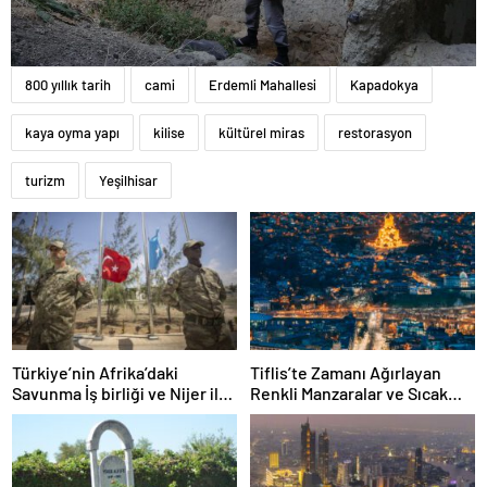
800 yıllık tarih
cami
Erdemli Mahallesi
Kapadokya
kaya oyma yapı
kilise
kültürel miras
restorasyon
turizm
Yeşilhisar
Türkiye’nin Afrika’daki
Tiflis’te Zamanı Ağırlayan
Savunma İş birliği ve Nijer ile
Renkli Manzaralar ve Sıcak
Yeni Adımları
Lezzetler: Narikala’dan Dry
Bridge Pazarı’na