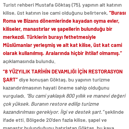
Turist rehberi Mustafa Göktaş (75), yapının alt katının
kilise, üst katının ise cami olduğunu belirterek,
“Burası
Roma ve Bizans dönemlerinde kayadan oyma evler,
kiliseler, manastırlar ve şapellerin bulunduğu bir
merkezdi. Türklerin burayı fethetmesiyle
Müslümanlar yerleşmiş ve alt kat kilise, üst kat cami
olarak kullanılmış. Aralarında hiçbir ihtilaf olmamış.”
açıklamasında bulundu.
“8 YÜZYILIK TARİHİN DEVAMLIĞI İÇİN RESTORASYON
ŞART”
diye konuşan Göktaş, bu yapının turizme
kazandırılmasının hayati öneme sahip olduğunu
vurguladı.
“Bu cami yaklaşık 800 yıllık ve manevi değeri
çok yüksek. Buranın restore edilip turizme
kazandırılması gerekiyor. İlgi ve destek şart.”
şeklinde
ifade etti. Bölgede 20’den fazla kilise, şapel ve
manastır bulunduğunu hatırlatan Göktaş, bu kaya