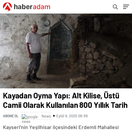
Kayadan Oyma Yapı: Alt Kilise, Üstü
Camii Olarak Kullanılan 800 Yıllık Tarih
Eylül 9, 2025 09:56
ABONE OL
News
Kayseri’nin Yeşilhisar ilçesindeki Erdemli Mahallesi