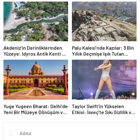
Analizleriyle Gün Yüzüne
Çıkıyor
Akdeniz’in Derinliklerinden
Palu Kalesi’nde Kazılar: 3 Bin
Yüzeye: Idyros Antik Kenti ve
Yıllık Geçmişe Işık Tutan
Gece Müzeciliğiyle Kemer
Bulgular
Turizmi
Yuge Yugeen Bharat: Delhi’de
Taylor Swift’in Yükselen
Yeni Bir Müzeye Dönüşüm ve
Etkisi: İsveç’te Sıkı Gizlilik ve
Modern Ofisler
Yeni Albüm Sinyalleri