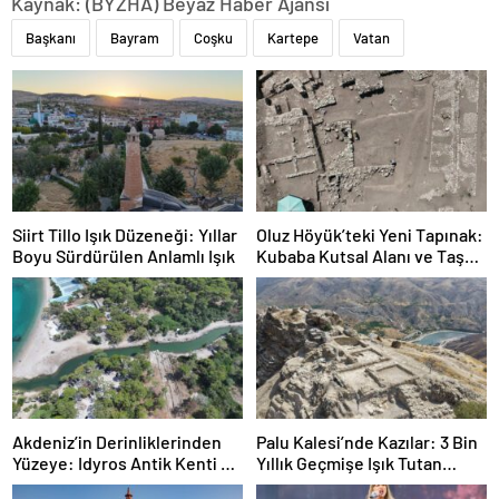
Kaynak: (BYZHA) Beyaz Haber Ajansı
Başkanı
Bayram
Coşku
Kartepe
Vatan
Siirt Tillo Işık Düzeneği: Yıllar
Oluz Höyük’teki Yeni Tapınak:
Boyu Sürdürülen Anlamlı Işık
Kubaba Kutsal Alanı ve Taş
Analizleriyle Gün Yüzüne
Çıkıyor
Akdeniz’in Derinliklerinden
Palu Kalesi’nde Kazılar: 3 Bin
Yüzeye: Idyros Antik Kenti ve
Yıllık Geçmişe Işık Tutan
Gece Müzeciliğiyle Kemer
Bulgular