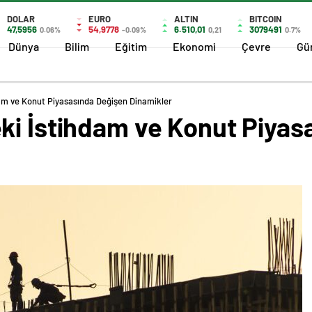
DOLAR
EURO
ALTIN
BITCOIN
47,5956
54,9778
6.510,01
3079491
0.06%
-0.09%
0,21
0.7%
Dünya
Bilim
Eğitim
Ekonomi
Çevre
Gü
am ve Konut Piyasasında Değişen Dinamikler
ki İstihdam ve Konut Piyas