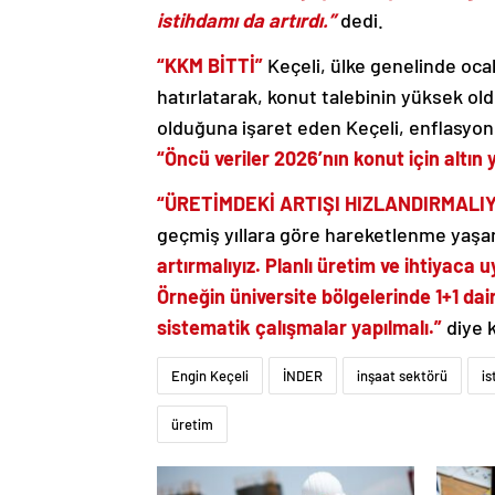
istihdamı da artırdı.”
dedi.
“KKM BİTTİ”
Keçeli, ülke genelinde oca
hatırlatarak, konut talebinin yüksek ol
olduğuna işaret eden Keçeli, enflasyon 
“Öncü veriler 2026’nın konut için altın y
“ÜRETİMDEKİ ARTIŞI HIZLANDIRMALIY
geçmiş yıllara göre hareketlenme yaşan
artırmalıyız. Planlı üretim ve ihtiyaca
Örneğin üniversite bölgelerinde 1+1 dair
sistematik çalışmalar yapılmalı.”
diye 
Engin Keçeli
İNDER
inşaat sektörü
i
üretim