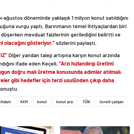
k-ağustos döneminde yaklaşık 1 milyon konut satıldığını
duğuna vurgu yaptı. Barınmanın temel ihtiyaçlardan biri
düşerken mevduat faizlerinin gerilediğini belirtti ve
ıl olacağını gösteriyor.”
sözlerini paylaştı.
IZ”
Diğer yandan talep artışına karşın konut arzında
dığını ifade eden Keçeli,
“Arzı hızlandırıp üretimi
 uygun doğru malı üretme konusunda adımlar atılmalı.
eler gibi hedefler için terzi usulünden çıkıp daha
konuştu.
stihdam
KKM
konut
konut arzı
TÜİK
ücretli çalışan