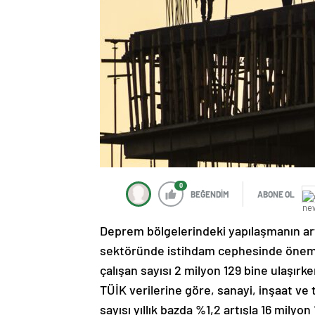
0
BEĞENDİM
ABONE OL
Deprem bölgelerindeki yapılaşmanın art
sektöründe istihdam cephesinde önemli b
çalışan sayısı 2 milyon 129 bine ulaşır
TÜİK verilerine göre, sanayi, inşaat ve
sayısı yıllık bazda %1,2 artışla 16 milyon