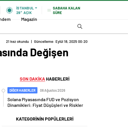
SABAHA KALAN
İSTANBUL
SÜRE
29°
AÇIK
ndem
Magazin
21 kez okundu
|
Güncelleme: Eylül 18, 2025 00:20
asında Değişen
SON DAKİKA
HABERLERİ
DİĞER HABERLER
06 Ağustos 2026
Solana Piyasasında FUD ve Pozisyon
Dinamikleri: Fiyat Düşüşleri ve Riskler
KATEGORİNİN POPÜLERLERİ