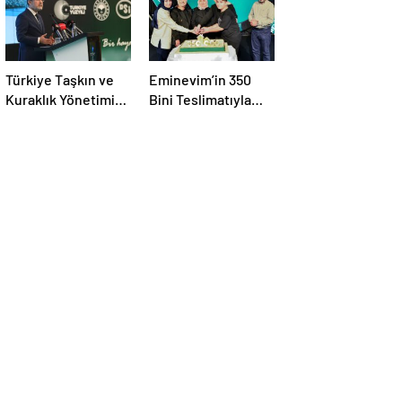
Türkiye Taşkın ve
Eminevim’in 350
Kuraklık Yönetimi
Bini Teslimatıyla
Projesi Lansmanı ve
Tasan Taraftarında
Taşkın Uyarı
Yeni Bir Rekor
Sistemleri
Kırılması
Genişlemesi