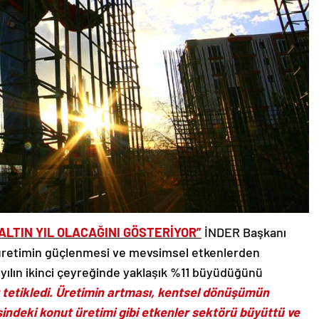
 ALTIN YIL OLACAĞINI GÖSTERİYOR”
İNDER Başkanı
ın üretimin güçlenmesi ve mevsimsel etkenlerden
 yılın ikinci çeyreğinde yaklaşık %11 büyüdüğünü
tetikledi. Üretimin artması, kentsel dönüşümün
sindeki konut üretimi gibi etkenler sektörü büyüttü ve