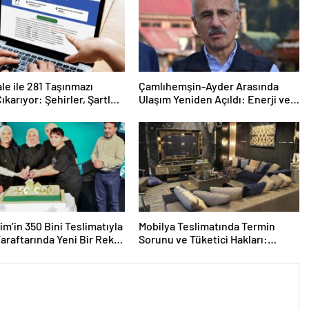
ale ile 281 Taşınmazı
Çamlıhemşin-Ayder Arasında
ıkarıyor: Şehirler, Şartlar
Ulaşım Yeniden Açıldı: Enerji ve
anlama
Tahliye Süreci Güncellendi
m’in 350 Bini Teslimatıyla
Mobilya Teslimatında Termin
araftarında Yeni Bir Rekor
Sorunu ve Tüketici Hakları:
sı
Gecikmelerde Neler Yapmalı?