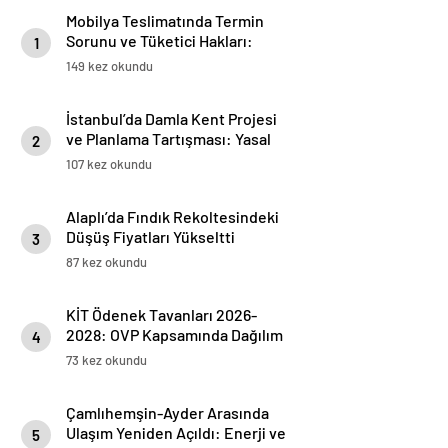
Mobilya Teslimatında Termin
Sorunu ve Tüketici Hakları:
1
Gecikmelerde Neler Yapmalı?
149 kez okundu
İstanbul’da Damla Kent Projesi
ve Planlama Tartışması: Yasal
2
Aldığı Başlıklar ve Yeni Planın
107 kez okundu
İçeriği
Alaplı’da Fındık Rekoltesindeki
Düşüş Fiyatları Yükseltti
3
87 kez okundu
KİT Ödenek Tavanları 2026-
2028: OVP Kapsamında Dağılım
4
ve Kilit Ücretler
73 kez okundu
Çamlıhemşin-Ayder Arasında
Ulaşım Yeniden Açıldı: Enerji ve
5