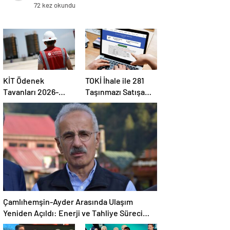
Tahliye Süreci Güncellendi
72 kez okundu
KİT Ödenek
TOKİ İhale ile 281
Tavanları 2026-
Taşınmazı Satışa
2028: OVP
Çıkarıyor: Şehirler,
Kapsamında
Şartlar ve
Dağılım ve Kilit
Zamanlama
Ücretler
Çamlıhemşin-Ayder Arasında Ulaşım
Yeniden Açıldı: Enerji ve Tahliye Süreci
Güncellendi