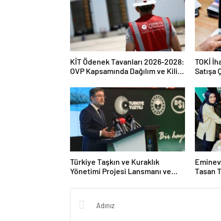
KİT Ödenek Tavanları 2026-2028:
TOKİ İh
OVP Kapsamında Dağılım ve Kilit
Satışa Ç
Ücretler
ve Zam
Türkiye Taşkın ve Kuraklık
Eminevi
Yönetimi Projesi Lansmanı ve
Tasan T
Taşkın Uyarı Sistemleri
Kırılma
Genişlemesi