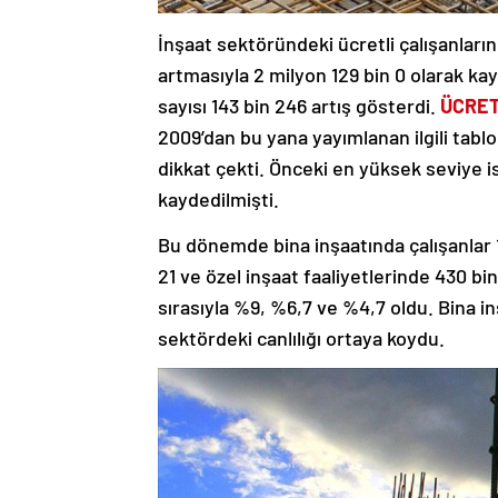
İnşaat sektöründeki ücretli çalışanlar
artmasıyla 2 milyon 129 bin 0 olarak ka
sayısı 143 bin 246 artış gösterdi.
ÜCRET
2009’dan bu yana yayımlanan ilgili tablo
dikkat çekti. Önceki en yüksek seviye i
kaydedilmişti.
Bu dönemde bina inşaatında çalışanlar 1 
21 ve özel inşaat faaliyetlerinde 430 bin 9
sırasıyla %9, %6,7 ve %4,7 oldu. Bina inş
sektördeki canlılığı ortaya koydu.