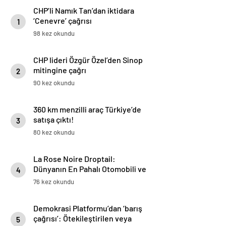
CHP’li Namık Tan’dan iktidara
‘Cenevre’ çağrısı
1
98 kez okundu
CHP lideri Özgür Özel’den Sinop
mitingine çağrı
2
90 kez okundu
360 km menzilli araç Türkiye’de
satışa çıktı!
3
80 kez okundu
La Rose Noire Droptail:
Dünyanın En Pahalı Otomobili ve
4
Yüksek Müzayedelerinin Üst
76 kez okundu
Üste Geldiği Anlar
Demokrasi Platformu’dan ‘barış
çağrısı’: Ötekileştirilen veya
5