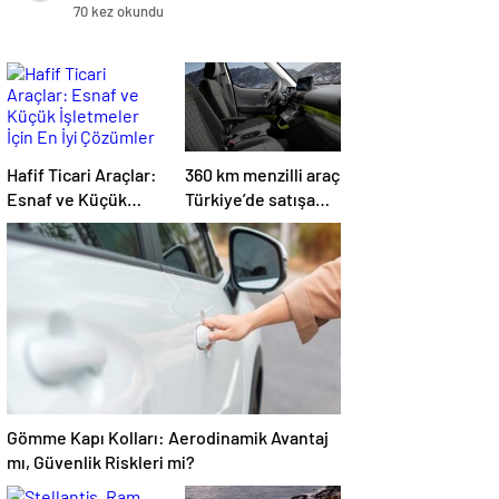
kendisini öteki hisseden tüm
70 kez okundu
yurttaşlarıyla barışmalı”
Hafif Ticari Araçlar:
360 km menzilli araç
Esnaf ve Küçük
Türkiye’de satışa
İşletmeler İçin En
çıktı!
İyi Çözümler ve
Yüksek Kapasiteli
Modeller
Gömme Kapı Kolları: Aerodinamik Avantaj
mı, Güvenlik Riskleri mi?