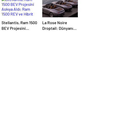
Stellantis, Ram 1500
La Rose Noire
BEV Projesini
Droptail: Dünyanın
Askıya Aldı: Ram
En Pahalı Otomobili
1500 REV ve Hibrit
ve Yüksek
Yol Haritası
Müzayedelerinin
Üst Üste Geldiği
Anlar