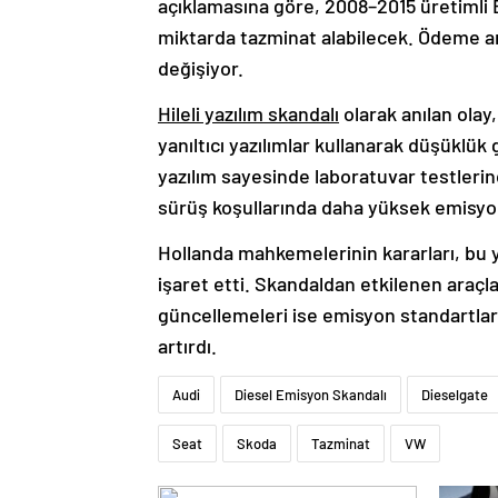
açıklamasına göre, 2008–2015 üretimli EA
miktarda tazminat alabilecek. Ödeme ara
değişiyor.
Hileli yazılım skandalı
olarak anılan olay,
yanıltıcı yazılımlar kullanarak düşüklü
yazılım sayesinde laboratuvar testler
sürüş koşullarında daha yüksek emisyon
Hollanda mahkemelerinin kararları, bu ya
işaret etti. Skandaldan etkilenen araçlar
güncellemeleri ise emisyon standartlar
artırdı.
Audi
Diesel Emisyon Skandalı
Dieselgate
Seat
Skoda
Tazminat
VW