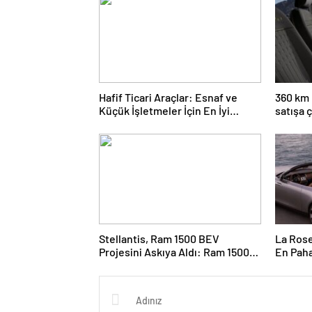
Hafif Ticari Araçlar: Esnaf ve
360 km 
Küçük İşletmeler İçin En İyi
satışa ç
Çözümler ve Yüksek Kapasiteli
Modeller
Stellantis, Ram 1500 BEV
La Rose
Projesini Askıya Aldı: Ram 1500
En Paha
REV ve Hibrit Yol Haritası
Müzayed
Anlar