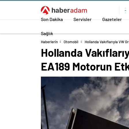
Son Dakika
Servisler
Gazeteler
Sağlık
Haberlerin
Otomobil
Hollanda Vakıflarıyla VW G
Hollanda Vakıflar
EA189 Motorun Etki