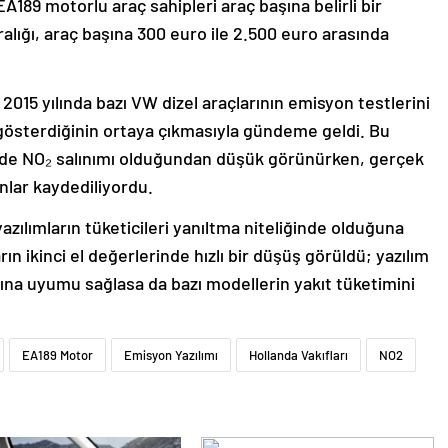
189 motorlu araç sahipleri araç başına belirli bir
lığı, araç başına 300 euro ile 2.500 euro arasında
 2015 yılında bazı VW dizel araçlarının emisyon testlerini
k gösterdiğinin ortaya çıkmasıyla gündeme geldi. Bu
inde NO₂ salınımı olduğundan düşük görünürken, gerçek
lar kaydediliyordu.
zılımların tüketicileri yanıltma niteliğinde olduğuna
ın ikinci el değerlerinde hızlı bir düşüş görüldü; yazılım
ına uyumu sağlasa da bazı modellerin yakıt tüketimini
EA189 Motor
Emisyon Yazılımı
Hollanda Vakıfları
NO2