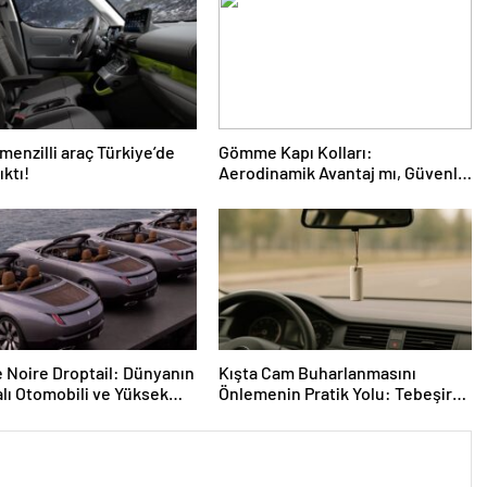
menzilli araç Türkiye’de
Gömme Kapı Kolları:
ıktı!
Aerodinamik Avantaj mı, Güvenlik
Riskleri mi?
 Noire Droptail: Dünyanın
Kışta Cam Buharlanmasını
lı Otomobili ve Yüksek
Önlemenin Pratik Yolu: Tebeşir
elerinin Üst Üste Geldiği
ve Basit İpuçları