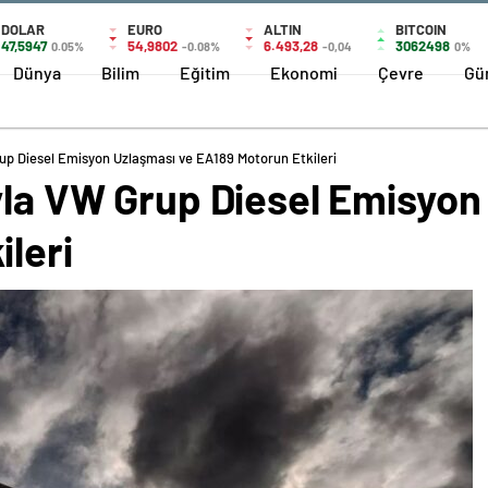
DOLAR
EURO
ALTIN
BITCOIN
47,5947
54,9802
6.493,28
3062498
0.05%
-0.08%
-0,04
0%
Dünya
Bilim
Eğitim
Ekonomi
Çevre
Gü
rup Diesel Emisyon Uzlaşması ve EA189 Motorun Etkileri
ıyla VW Grup Diesel Emisyon
leri