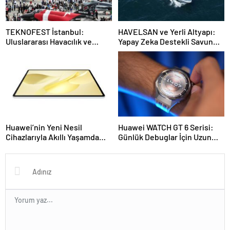
TEKNOFEST İstanbul:
HAVELSAN ve Yerli Altyapı:
Uluslararası Havacılık ve
Yapay Zeka Destekli Savunma
Teknoloji Festivali 2024 / Çok
Teknolojileriyle Türkiye’nin
Katmanlı Etkinlikler ve
Dijital Dönüşümü
Önemli İstatistikler
Huawei’nin Yeni Nesil
Huawei WATCH GT 6 Serisi:
Cihazlarıyla Akıllı Yaşamda
Günlük Debuglar İçin Uzun
Zirve: Watch GT 6 Serisi,
Ömürlü ve Çok Yönlü Akıllı
MatePad 12X 2025 ve
Saatler
FreeBuds 7i