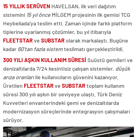
15 YILLIK SERÜVEN
HAVELSAN, ilk veri dağıtım
sistemini
15 yıl önce
MİLGEM projesinin ilk gemisi TCG
Heybeliada’ya teslim etti. Zaman içinde farklı platform
tiplerine uyarlanmış çözümler, bu yıl itibarıyla
FLEETSTAR
ve
SUBSTAR
olarak markalaştı. Bugüne
kadar
60’tan fazla sistem
teslimatı gerçekleştirildi.
300 YILI AŞKIN KULLANIM SÜRESİ
Suüstü gemileri ve
denizaltılarda 7/24 kesintisiz çalışan sistemler,
düşük
arıza oranları
ile kullanıcıların güvenini kazanıyor.
Üretilen
FLEETSTAR
ve
SUBSTAR
toplam kullanım
süresi 300 yılı aşkın bir seviyeye ulaştı. Türk Deniz
Kuvvetleri envanterindeki gemi ve denizaltılarda
modernizasyon süreçlerinde entegrasyon çalışmaları
sürüyor.