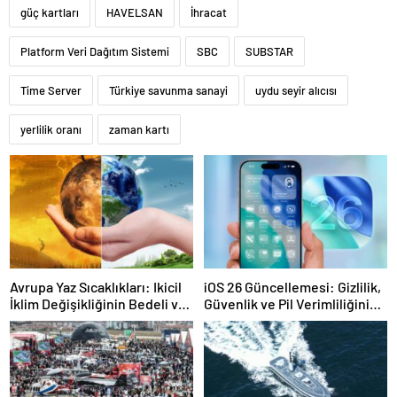
güç kartları
HAVELSAN
İhracat
Platform Veri Dağıtım Sistemi
SBC
SUBSTAR
Time Server
Türkiye savunma sanayi
uydu seyir alıcısı
yerlilik oranı
zaman kartı
Avrupa Yaz Sıcaklıkları: Ikicil
iOS 26 Güncellemesi: Gizlilik,
İklim Değişikliğinin Bedeli ve
Güvenlik ve Pil Verimliliğini
Ölümlerin Dağılımı
Ön Planda Tutacak Yeni
Özellikler