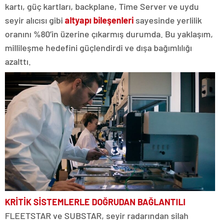
kartı, güç kartları, backplane, Time Server ve uydu
seyir alıcısı gibi
altyapı bileşenleri
sayesinde yerlilik
oranını %80’in üzerine çıkarmış durumda. Bu yaklaşım,
millileşme hedefini güçlendirdi ve dışa bağımlılığı
azalttı.
KRİTİK SİSTEMLERLE DOĞRUDAN BAĞLANTILI
FLEETSTAR ve SUBSTAR, seyir radarından silah