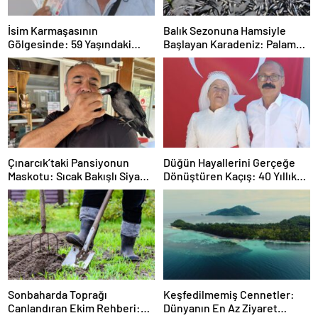
İsim Karmaşasının
Balık Sezonuna Hamsiyle
Gölgesinde: 59 Yaşındaki
Başlayan Karadeniz: Palamut
Ersin Akbaş’ın Emeklilik
Sessiz, Hamsi Çok
Arayışı
Çınarcık’taki Pansiyonun
Düğün Hayallerini Gerçeğe
Maskotu: Sıcak Bakışlı Siyah
Dönüştüren Kaçış: 40 Yıllık
ve Salgın Neşe
Gelinlik Özlemi
Sonbaharda Toprağı
Keşfedilmemiş Cennetler:
Canlandıran Ekim Rehberi:
Dünyanın En Az Ziyaret