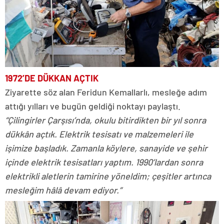
1972’DE DÜKKAN AÇTIK
Ziyarette söz alan Feridun Kemallarlı, mesleğe adım
attığı yılları ve bugün geldiği noktayı paylaştı.
“Çilingirler Çarşısı’nda, okulu bitirdikten bir yıl sonra
dükkân açtık. Elektrik tesisatı ve malzemeleri ile
işimize başladık. Zamanla köylere, sanayide ve şehir
içinde elektrik tesisatları yaptım. 1990’lardan sonra
elektrikli aletlerin tamirine yöneldim; çeşitler artınca
mesleğim hâlâ devam ediyor.”