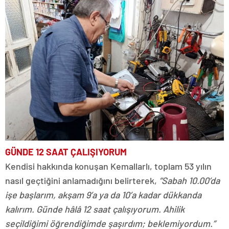
GÜNDE 12 SAAT ÇALIŞIYORUM
Kendisi hakkında konuşan Kemallarlı, toplam 53 yılın
nasıl geçtiğini anlamadığını belirterek,
“Sabah 10.00’da
işe başlarım, akşam 9’a ya da 10’a kadar dükkanda
kalırım. Günde hâlâ 12 saat çalışıyorum. Ahilik
seçildiğimi öğrendiğimde şaşırdım; beklemiyordum.”