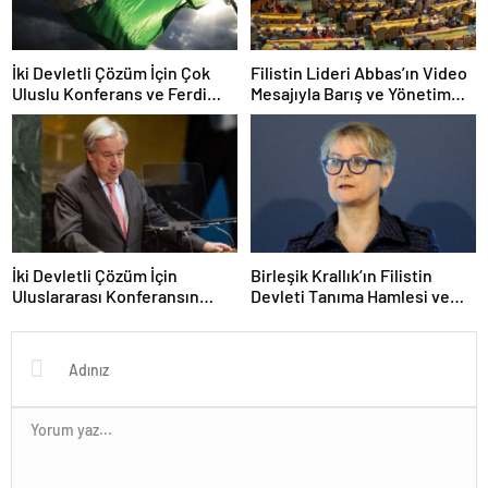
İki Devletli Çözüm İçin Çok
Filistin Lideri Abbas’ın Video
Uluslu Konferans ve Ferdi
Mesajıyla Barış ve Yönetim
Tanıma Kararları
Reformları Vurgusu
İki Devletli Çözüm İçin
Birleşik Krallık’ın Filistin
Uluslararası Konferansın
Devleti Tanıma Hamlesi ve
Ardından Guterres’in
Bölgesel Tepkiler
Değerlendirmeleri