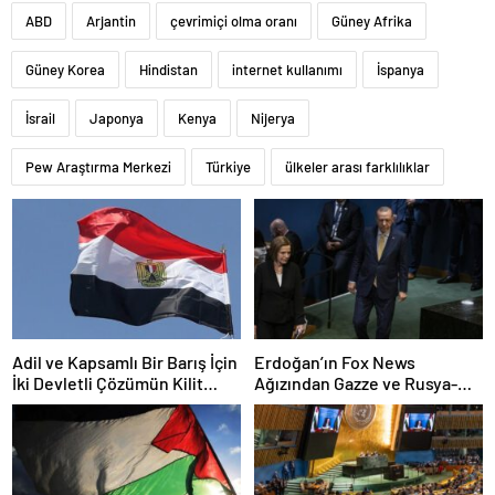
ABD
Arjantin
çevrimiçi olma oranı
Güney Afrika
Güney Korea
Hindistan
internet kullanımı
İspanya
İsrail
Japonya
Kenya
Nijerya
Pew Araştırma Merkezi
Türkiye
ülkeler arası farklılıklar
Adil ve Kapsamlı Bir Barış İçin
Erdoğan’ın Fox News
İki Devletli Çözümün Kilit
Ağızından Gazze ve Rusya-
Rolü
Ukraine Politikalarına Yeni
Perspektifler