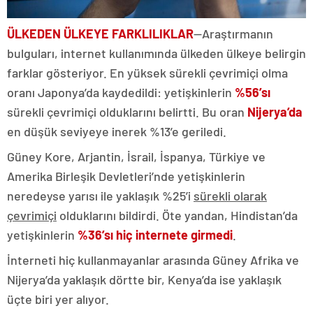
ÜLKEDEN ÜLKEYE FARKLILIKLAR
—Araştırmanın
bulguları, internet kullanımında ülkeden ülkeye belirgin
farklar gösteriyor. En yüksek sürekli çevrimiçi olma
oranı Japonya’da kaydedildi: yetişkinlerin
%56’sı
sürekli çevrimiçi olduklarını belirtti. Bu oran
Nijerya’da
en düşük seviyeye inerek %13’e geriledi.
Güney Kore, Arjantin, İsrail, İspanya, Türkiye ve
Amerika Birleşik Devletleri’nde yetişkinlerin
neredeyse yarısı ile yaklaşık %25’i
sürekli olarak
çevrimiçi
olduklarını bildirdi. Öte yandan, Hindistan’da
yetişkinlerin
%36’sı hiç internete girmedi
.
İnterneti hiç kullanmayanlar arasında Güney Afrika ve
Nijerya’da yaklaşık dörtte bir, Kenya’da ise yaklaşık
üçte biri yer alıyor.