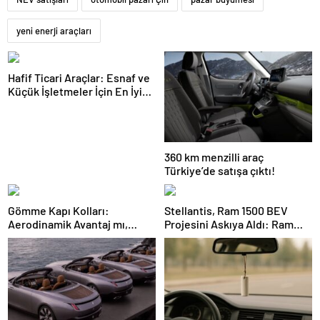
yeni enerji araçları
Hafif Ticari Araçlar: Esnaf ve
Küçük İşletmeler İçin En İyi
Çözümler ve Yüksek
Kapasiteli Modeller
360 km menzilli araç
Türkiye’de satışa çıktı!
Gömme Kapı Kolları:
Stellantis, Ram 1500 BEV
Aerodinamik Avantaj mı,
Projesini Askıya Aldı: Ram
Güvenlik Riskleri mi?
1500 REV ve Hibrit Yol
Haritası