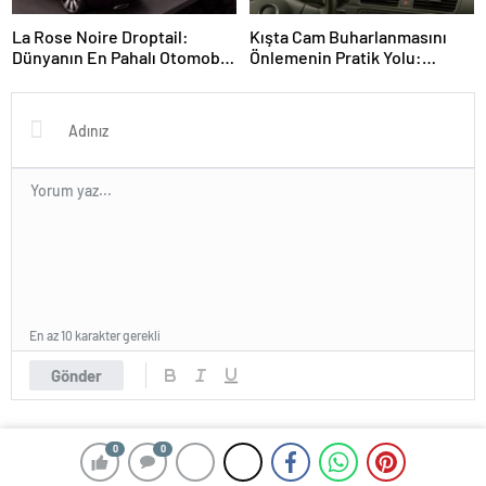
La Rose Noire Droptail:
Kışta Cam Buharlanmasını
Dünyanın En Pahalı Otomobili
Önlemenin Pratik Yolu:
ve Yüksek Müzayedelerinin
Tebeşir ve Basit İpuçları
Üst Üste Geldiği Anlar
En az 10 karakter gerekli
Gönder
0
0
© 2025 Haberlerin - Tüm Hakları Saklıdır. Powered By
Çözüm
Dijital