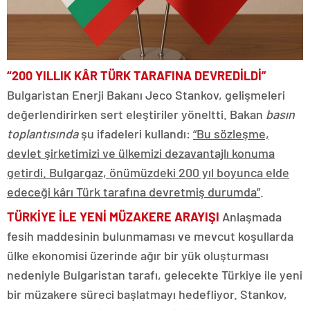
“200 YILLIK KÂR TÜRK TARAFINA DEVREDİLDİ”
Bulgaristan Enerji Bakanı Jeco Stankov, gelişmeleri
değerlendirirken sert eleştiriler yöneltti. Bakan
basın
toplantısında
şu ifadeleri kullandı:
“Bu sözleşme,
devlet şirketimizi ve ülkemizi dezavantajlı konuma
getirdi. Bulgargaz, önümüzdeki 200 yıl boyunca elde
edeceği kârı Türk tarafına devretmiş durumda”
.
TÜRKİYE İLE YENİ MÜZAKERE ARAYIŞI
Anlaşmada
fesih maddesinin bulunmaması ve mevcut koşullarda
ülke ekonomisi üzerinde ağır bir yük oluşturması
nedeniyle Bulgaristan tarafı, gelecekte Türkiye ile yeni
bir müzakere süreci başlatmayı hedefliyor. Stankov,