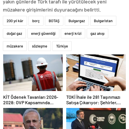
yakın günlerde Türk tarafı ile yürütülecek yeni
müzakere girişimlerini duyuracağını belirtti.
200 yıl kâr
borç
BOTAŞ
Bulgargaz
Bulgaristan
doğal gaz
enerji güvenliği
enerji krizi
gaz akışı
müzakere
sözleşme
Türkiye
KİT Ödenek Tavanları 2026-
TOKİ İhale ile 281 Taşınmazı
2028: OVP Kapsamında
Satışa Çıkarıyor: Şehirler,
Dağılım ve Kilit Ücretler
Şartlar ve Zamanlama