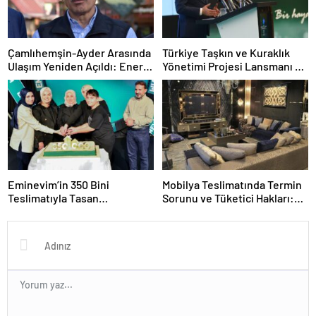
Çamlıhemşin-Ayder Arasında
Türkiye Taşkın ve Kuraklık
Ulaşım Yeniden Açıldı: Enerji
Yönetimi Projesi Lansmanı ve
ve Tahliye Süreci Güncellendi
Taşkın Uyarı Sistemleri
Genişlemesi
Eminevim’in 350 Bini
Mobilya Teslimatında Termin
Teslimatıyla Tasan
Sorunu ve Tüketici Hakları:
Taraftarında Yeni Bir Rekor
Gecikmelerde Neler Yapmalı?
Kırılması