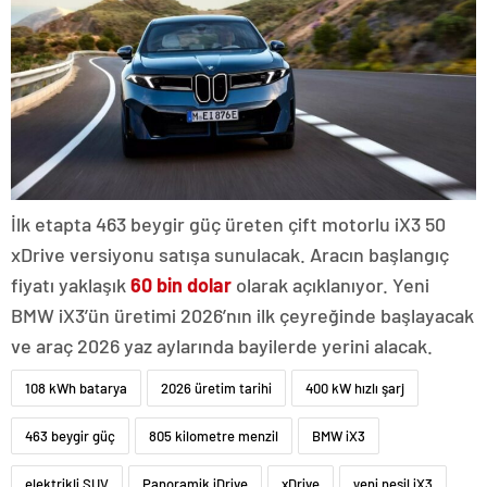
İlk etapta 463 beygir güç üreten çift motorlu iX3 50
xDrive versiyonu satışa sunulacak. Aracın başlangıç
fiyatı yaklaşık
60 bin dolar
olarak açıklanıyor. Yeni
BMW iX3’ün üretimi 2026’nın ilk çeyreğinde başlayacak
ve araç 2026 yaz aylarında bayilerde yerini alacak.
108 kWh batarya
2026 üretim tarihi
400 kW hızlı şarj
463 beygir güç
805 kilometre menzil
BMW iX3
elektrikli SUV
Panoramik iDrive
xDrive
yeni nesil iX3