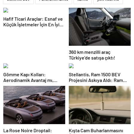
Hafif Ticari Araçlar: Esnaf ve
Küçük İşletmeler İçin En İyi
Çözümler ve Yüksek
Kapasiteli Modeller
360 km menzilli araç
Türkiye’de satışa çıktı!
Gömme Kapı Kolları:
Stellantis, Ram 1500 BEV
Aerodinamik Avantaj mı,
Projesini Askıya Aldı: Ram
Güvenlik Riskleri mi?
1500 REV ve Hibrit Yol
Haritası
La Rose Noire Droptail:
Kışta Cam Buharlanmasını