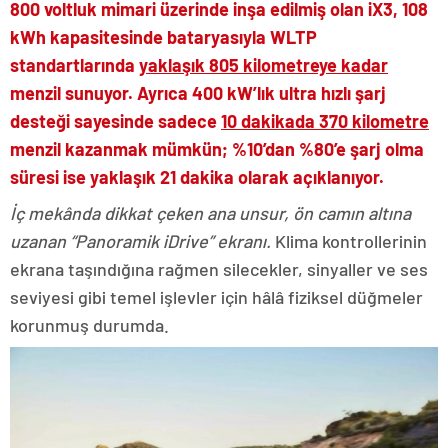
800 voltluk mimari üzerinde inşa edilmiş olan iX3, 108
kWh kapasitesinde bataryasıyla WLTP
standartlarında
yaklaşık 805 kilometreye kadar
menzil sunuyor. Ayrıca 400 kW’lık ultra hızlı şarj
desteği sayesinde sadece
10 dakikada 370 kilometre
menzil kazanmak mümkün; %10’dan %80’e şarj olma
süresi ise yaklaşık 21 dakika olarak açıklanıyor.
İç mekânda dikkat çeken ana unsur, ön camın altına
uzanan “Panoramik iDrive” ekranı.
Klima kontrollerinin
ekrana taşındığına rağmen silecekler, sinyaller ve ses
seviyesi gibi temel işlevler için hâlâ fiziksel düğmeler
korunmuş durumda.